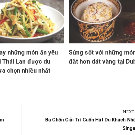
ay những món ăn yêu
Sửng sốt với những mó
ại Thái Lan được du
đắt hơn dát vàng tại Du
ựa chọn nhiều nhất
NEXT
Next
ắm
Ba Chốn Giải Trí Cuốn Hút Du Khách Nhấ
Post:
Sing