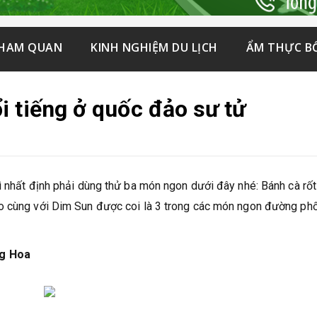
THAM QUAN
KINH NGHIỆM DU LỊCH
ẨM THỰC B
i tiếng ở quốc đảo sư tử
ì nhất định phải dùng thử ba món ngon dưới đây nhé: Bánh cà rốt
o cùng với Dim Sun được coi là 3 trong các món ngon đường phố
ng Hoa