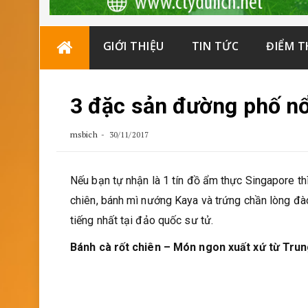
Skip
GIỚI THIỆU
TIN TỨC
ĐIỂM 
to
content
3 đặc sản đường phố nổ
msbich
30/11/2017
Nếu bạn tự nhận là 1 tín đồ ẩm thực Singapore th
chiên, bánh mì nướng Kaya và trứng chần lòng đà
tiếng nhất tại đảo quốc sư tử.
Bánh cà rốt chiên – Món ngon xuất xứ từ Tru