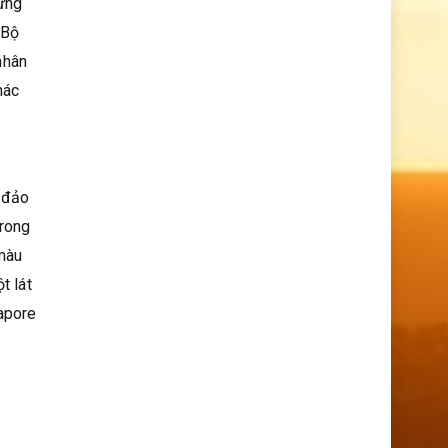
hững
 Bộ
nhân
hác
 đảo
trong
 màu
t lát
gapore