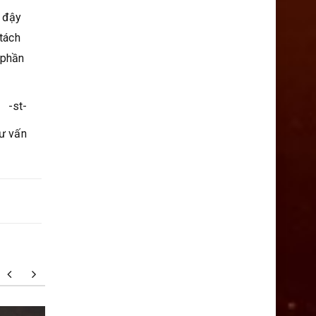
c đậy
 tách
 phần
-st-
tư vấn