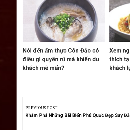
ng ống
Nói đến ẩm thực Côn Đảo có
Xem ng
điều gì quyến rũ mà khiến du
thích t
khách mê mẩn?
khách l
Điều
hướng
PREVIOUS POST
bài
Previous
Khám Phá Những Bãi Biển Phú Quốc Đẹp Say Đ
viết
Post: