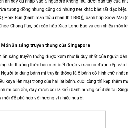
ón ăn này du nhập vào Singapore không lâu, dưới bàn tay của n
vừa tương đồng nhưng cũng có những nét khác biệt rất đặc biệt.
 Pork Bun (bánh màn thầu nhân thịt BBQ), bánh hấp Siew Mai (
n Chee Chong Fun, sủi cảo hấp Xiao Long Bao và còn nhiều món k
– Món ăn sáng truyền thống của Singapore
n ăn sáng truyền thống được xem như là duy nhất của người dân
hưng khi thưởng thức bạn mới biết được vì sao nó được xếp vào 
 Người ta dùng bánh mì truyền thống là ổ bánh có hình chữ nhật
 kaya lên mặt trong của hai lát bánh, cuối cùng thì kẹp thêm mộ
ánh mì còn ấm, đây được coi là kiểu bánh nướng cổ điển tại Sin
 mới để phù hợp với hương vị nhiều người.