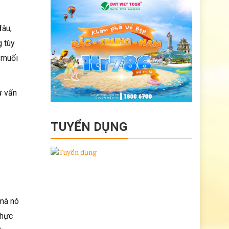
đâu,
g tùy
 muối
ư vấn
TUYỂN DỤNG
 mà nó
thực