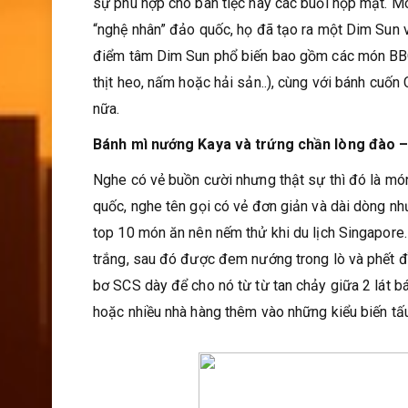
sự phù hợp cho bàn tiệc hay các buổi họp mặt. M
“nghệ nhân” đảo quốc, họ đã tạo ra một Dim Sun 
điểm tâm Dim Sun phổ biến bao gồm các món BBQ
thịt heo, nấm hoặc hải sản..), cùng với bánh cuố
nữa.
Bánh mì nướng Kaya và trứng chần lòng đào 
Nghe có vẻ buồn cười nhưng thật sự thì đó là mó
quốc, nghe tên gọi có vẻ đơn giản và dài dòng n
top 10 món ăn nên nếm thử khi du lịch Singapore.
trắng, sau đó được đem nướng trong lò và phết đều
bơ SCS dày để cho nó từ từ tan chảy giữa 2 lát b
hoặc nhiều nhà hàng thêm vào những kiểu biến tấu