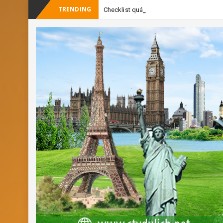
TRENDING
-
Checklist quán cà phê đẹp dịp 2/9