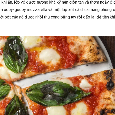
khi ăn, lớp vỏ được nướng khá kỹ nên giòn tan và thơm ngậy ở 
hêm ooey-gooey mozzarella và một lớp xốt cà chua mang phong 
ởi bột của nó được nhồi thủ công bằng tay rồi gấp lại để tiện khi