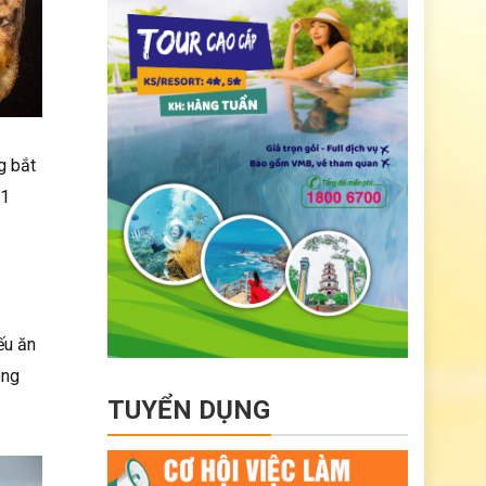
g bắt
 1
ếu ăn
ông
TUYỂN DỤNG