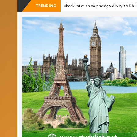
TRENDING
Checklist quán cà phê đẹp dịp 2/9 ở Đà 