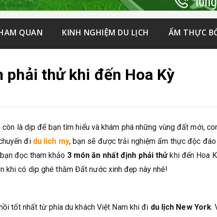
THAM QUAN
KINH NGHIỆM DU LỊCH
ẨM THỰC B
 phải thử khi đến Hoa Kỳ
mà còn là dịp để bạn tìm hiểu và khám phá những vùng đất mới, co
 chuyến đi
du lich my
, bạn sẽ được trải nghiệm ẩm thực độc đáo
i bạn đọc tham khảo
3 món ăn nhất định phải thử
khi đến Hoa K
n khi có dịp ghé thăm Đất nước xinh đẹp này nhé!
hồi tốt nhất từ phía du khách Việt Nam khi đi
du lịch New York
.