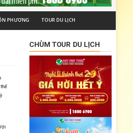
ỐN PHƯƠNG
TOUR DU LỊCH
CHÙM TOUR DU LỊCH
n
 thế
ỳ
 Với