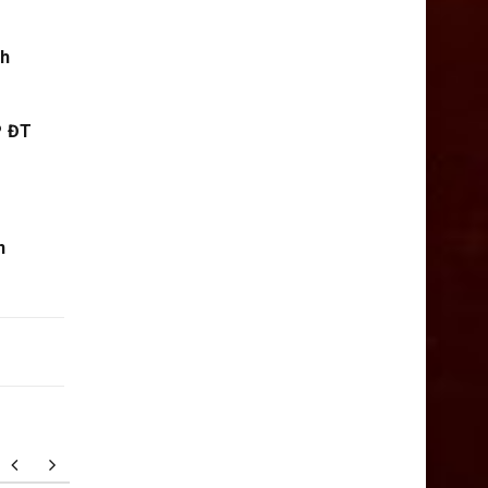
ch
P ĐT
n