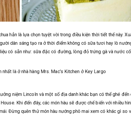
ua hẳn là lựa chọn tuyệt vời trong điều kiện thời tiết thế này. Xu
gười dân sáng tạo ra ở thời điểm không có sữa tươi hay lò nướn
liệu có sẵn như: sữa đặc có đường, lòng đỏ trứng gà và nước cố
n nhất là ở nhà hàng Mrs. Mac's Kitchen ở Key Largo
 tưởng niệm Lincoln và một số địa danh khác bạn có thể ghé đến
r House. Khi đến đây, các món hàu sẽ được chế biến với nhiều hì
 mái. Đừng quên thử món hàu nướng phô mai xem có khác gì so v