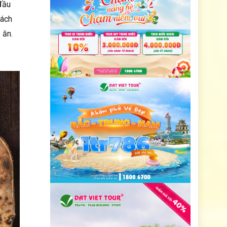
đầu
cách
 ăn.