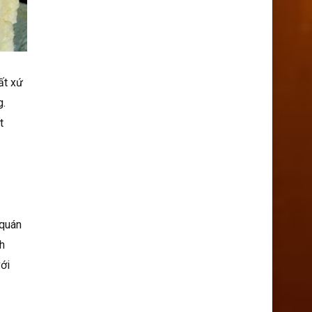
ất xứ
g.
t
 quán
nh
ới