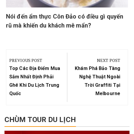
Nói đến ẩm thực Côn Đảo có điều gì quyến
rũ mà khiến du khách mê mẩn?
Điều
hướng
PREVIOUS POST
NEXT POST
bài
Previous
Next
Top Các Địa Điểm Mua
Khám Phá Bảo Tàng
viết
Post:
Post:
Sắm Nhất Định Phải
Nghệ Thuật Ngoài
Ghé Khi Du Lịch Trung
Trời Graffiti Tại
Quốc
Melbourne
CHÙM TOUR DU LỊCH