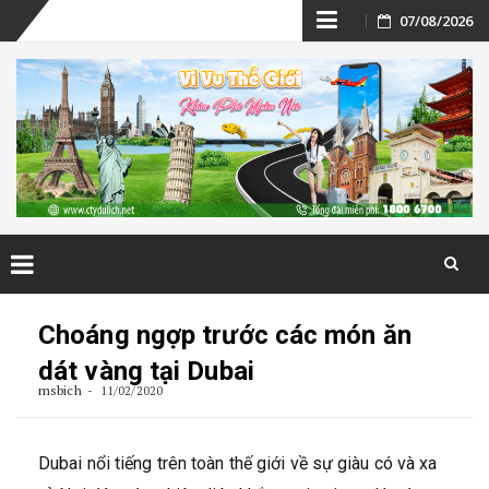
Skip
07/08/2026
to
content
Skip
to
Choáng ngợp trước các món ăn
content
dát vàng tại Dubai
msbich
11/02/2020
Dubai nổi tiếng trên toàn thế giới về sự giàu có và xa