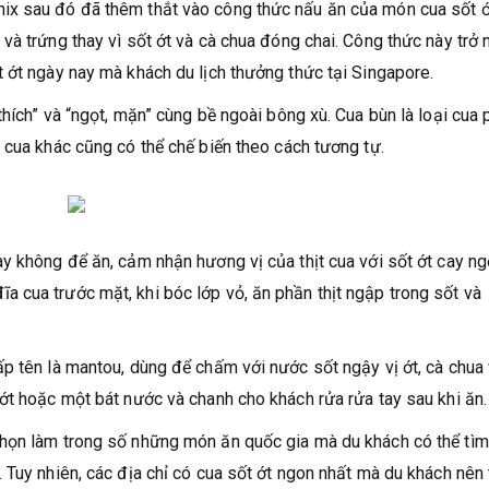
ix sau đó đã thêm thắt vào công thức nấu ăn của món cua sốt ớ
và trứng thay vì sốt ớt và cà chua đóng chai. Công thức này trở 
 ớt ngày nay mà khách du lịch thưởng thức tại Singapore.
hích” và “ngọt, mặn” cùng bề ngoài bông xù. Cua bùn là loại cua 
 cua khác cũng có thể chế biến theo cách tương tự.
y không để ăn, cảm nhận hương vị của thịt cua với sốt ớt cay ng
 cua trước mặt, khi bóc lớp vỏ, ăn phần thịt ngập trong sốt và
p tên là mantou, dùng để chấm với nước sốt ngậy vị ớt, cà chua
ớt hoặc một bát nước và chanh cho khách rửa rửa tay sau khi ăn.
họn làm trong số những món ăn quốc gia mà du khách có thể tìm
 Tuy nhiên, các địa chỉ có cua sốt ớt ngon nhất mà du khách nên