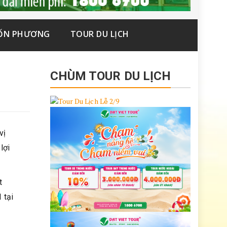
ỐN PHƯƠNG
TOUR DU LỊCH
CHÙM TOUR DU LỊCH
vị
lợi
t
 tại