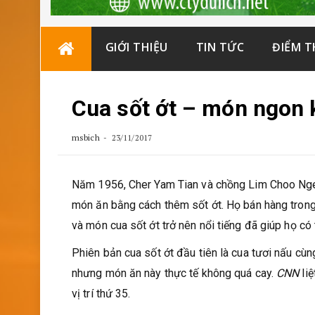
Skip
GIỚI THIỆU
TIN TỨC
ĐIỂM 
to
content
Cua sốt ớt – món ngon k
msbich
23/11/2017
Năm 1956, Cher Yam Tian và chồng Lim Choo Ngee
món ăn bằng cách thêm sốt ớt. Họ bán hàng trong
và món cua sốt ớt trở nên nổi tiếng đã giúp họ c
Phiên bản cua sốt ớt đầu tiên là cua tươi nấu cùng
nhưng món ăn này thực tế không quá cay.
CNN
li
vị trí thứ 35.