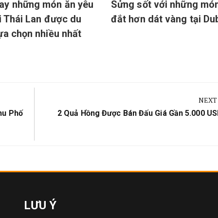
ay những món ăn yêu
Sửng sốt với những mó
ại Thái Lan được du
đắt hơn dát vàng tại Du
ựa chọn nhiều nhất
NEXT
Next
hu Phố
2 Quả Hồng Được Bán Đấu Giá Gần 5.000 US
Post:
LƯU Ý