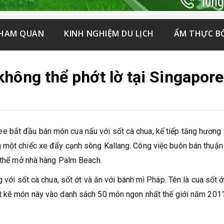
THAM QUAN
KINH NGHIỆM DU LỊCH
ẨM THỰC B
hông thể phớt lờ tại Singapore
 bắt đầu bán món cua nấu với sốt cà chua, kế tiếp tăng hương 
 một chiếc xe đẩy cạnh sông Kallang. Công việc buôn bán thuận 
ó thể mở nhà hàng Palm Beach.
 với sốt cà chua, sốt ớt và ăn với bánh mì Pháp. Tên là cua sốt ớ
ệt kê món này vào danh sách 50 món ngon nhất thế giới năm 2011