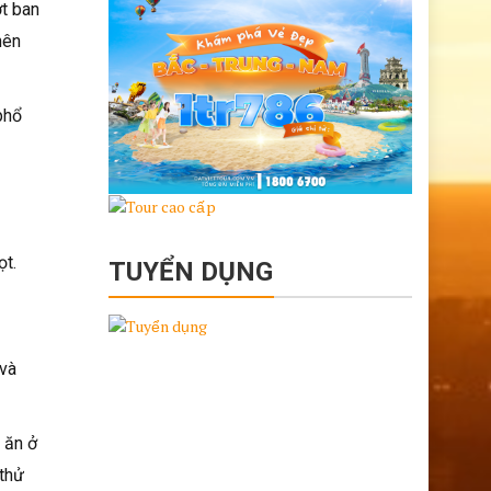
t ban
nên
phổ
ọt.
TUYỂN DỤNG
 và
 ăn ở
 thử