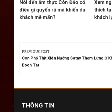
Nói đến ẩm thực Côn Đảo có
Xem ng
điều gì quyến rũ mà khiến du
thích t
khách mê mẩn?
khách l
Điều
hướng
PREVIOUS POST
bài
Previous
Con Phố Thịt Xiên Nướng Satay Thơm Lừng Ở K
viết
Post:
Boon Tat
THÔNG TIN