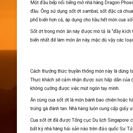
Một đầu bếp nổi tiếng mở nhà hàng Dragon Phoen
đầu. Ông sử dụng sốt ớt sambal, sốt đặc cà chua 
phổ biến hơn cả, áp dụng cho hầu hết món cua sốt
Sốt ớt trong món ăn này được mô tả là “đầy kích t
biến nhất để làm món ăn này, mặc dù vậy các loại
Cách thưởng thức truyền thống món này là dùng ta
Thực khách sẽ cảm nhận được sức hấp dẫn của đĩa
không cưỡng được việc mút ngón tay mình.
Ăn cùng cua sốt ớt là món bánh bao chiên hoặc hấ
trứng gà đánh tan. Nhà hàng luôn cung cấp giấy ư
Cua sốt ớt đã được Tổng cục Du lịch Singapore c
bất kỳ nhà hàng hải sản nào trên đảo quốc Sư Tử.