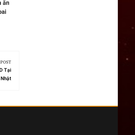
n ăn
bai
 POST
D Tại
Nhật