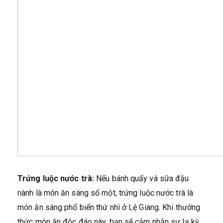
Trứng luộc nước trà:
Nếu bánh quẩy và sữa đậu
nành là món ăn sáng số một, trứng luộc nước trà là
món ăn sáng phổ biến thứ nhì ở Lệ Giang. Khi thưởng
thức món ăn độc đáo này, bạn sẽ cảm nhận sự lạ kỳ