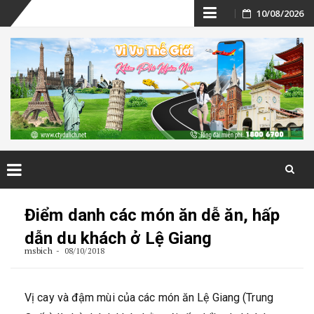
Skip
10/08/2026
to
content
Skip
to
Điểm danh các món ăn dễ ăn, hấp
content
dẫn du khách ở Lệ Giang
msbich
08/10/2018
Vị cay và đậm mùi của các món ăn Lệ Giang (Trung