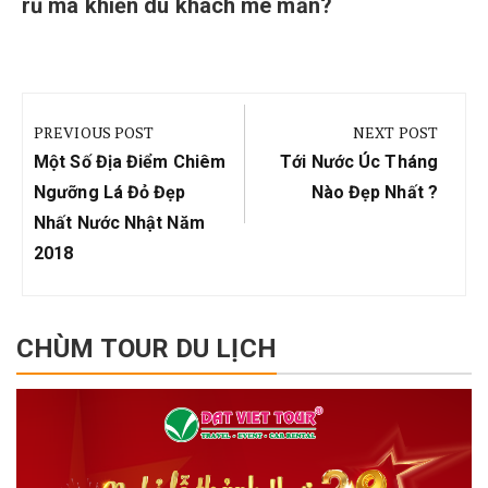
rũ mà khiến du khách mê mẩn?
Điều
hướng
PREVIOUS POST
NEXT POST
bài
Previous
Next
Một Số Địa Điểm Chiêm
Tới Nước Úc Tháng
viết
Post:
Post:
Ngưỡng Lá Đỏ Đẹp
Nào Đẹp Nhất ?
Nhất Nước Nhật Năm
2018
CHÙM TOUR DU LỊCH