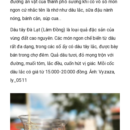
đường ăn vặt của thành phố sương khi có vô số món
ngon cứ nhắc tên là nhớ như dâu lắc, sữa đậu nành
nóng, bánh căn, súp cua…
Dâu tây Đà Lạt (Lâm Đồng) là loại quả đặc sản của
vùng đất cao nguyên. Các món ngon chế biến từ dâu
rất đa dạng, trong các số ấy có dâu tây lắc, được bày
bán trong chợ đêm. Quả dâu tươi, đỏ mọng trộn với
đường, muối tôm, lắc đều, cuốn hút vị giác. Mỗi cốc
dâu lắc có giá từ 15.000-20.000 đồng. Ảnh: Vyzaza,
ly_0511