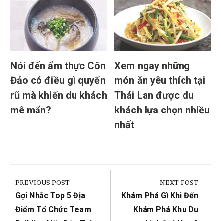
ạ
Nói đến ẩm thực Côn
Xem ngay những
Đảo có điều gì quyến
món ăn yêu thích tại
rũ mà khiến du khách
Thái Lan được du
mê mẩn?
khách lựa chọn nhiều
nhất
Điều
hướng
PREVIOUS POST
NEXT POST
bài
Previous
Next
Gợi Nhắc Top 5 Địa
Khám Phá Gì Khi Đến
viết
Post:
Post:
Điểm Tổ Chức Team
Khám Phá Khu Du