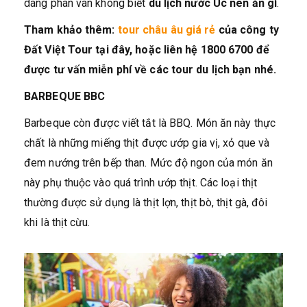
dang phân vân không biết
du lịch nước Úc nên ăn gì
.
Tham khảo thêm:
tour châu âu giá rẻ
của công ty
Đất Việt Tour tại đây, hoặc liên hệ 1800 6700 để
được tư vấn miễn phí về các tour du lịch bạn nhé.
BARBEQUE BBC
Barbeque còn được viết tắt là BBQ. Món ăn này thực
chất là những miếng thịt được ướp gia vị, xỏ que và
đem nướng trên bếp than. Mức độ ngon của món ăn
này phụ thuộc vào quá trình ướp thịt. Các loại thịt
thường được sử dụng là thịt lợn, thịt bò, thịt gà, đôi
khi là thịt cừu.