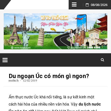
Skip
08/08/2026
to
content
Skip
to
Du ngoạn Úc có món gì ngon?
content
msbich
12/02/2019
Ẩm thực nước Úc khá nổi tiếng, là sự kết kinh một
cách hài hòa của nhiều nền văn hóa. Vậy
du lịch nước