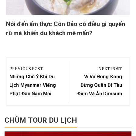
Nói đến ẩm thực Côn Đảo có điều gì quyến
rũ mà khiến du khách mê mẩn?
Điều
hướng
PREVIOUS POST
NEXT POST
bài
Previous
Next
Những Chú Ý Khi Du
Vi Vu Hong Kong
viết
Post:
Post:
Lịch Myanmar Viếng
Đừng Quên Đi Tàu
Phật Đầu Năm Mới
Điện Và Ăn Dimsum
CHÙM TOUR DU LỊCH