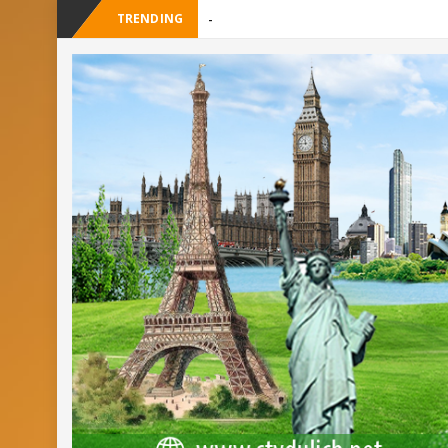
TRENDING
_
Cây Ráy khổng lồ tại vườn Quốc gi