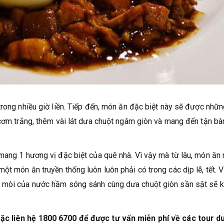
trong nhiều giờ liền. Tiếp đến, món ăn đặc biệt này sẽ được nhữ
 cơm trắng, thêm vài lát dưa chuột ngâm giòn và mang đến tận bà
mang 1 hương vị đặc biệt của quê nhà. Vì vậy mà từ lâu, món ăn 
t món ăn truyền thống luôn luôn phải có trong các dịp lễ, tết. V
n mòi của nước hầm sóng sánh cùng dưa chuột giòn sần sật sẽ k
oặc liên hệ 1800 6700 để được tư vấn miễn phí về các tour du