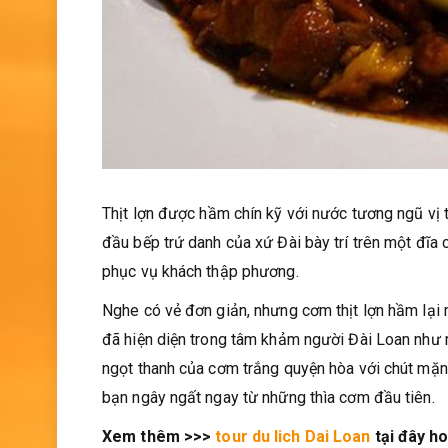
Thịt lợn được hầm chín kỹ với nước tương ngũ vị 
đầu bếp trứ danh của xứ Đài bày trí trên một đĩa
phục vụ khách thập phương.
Nghe có vẻ đơn giản, nhưng cơm thịt lợn hầm lại 
đã hiện diện trong tâm khảm người Đài Loan như mộ
ngọt thanh của cơm trắng quyện hòa với chút mặ
bạn ngây ngất ngay từ những thìa cơm đầu tiên.
Xem thêm >>>
tour du lich Dai Loan
tại đây h