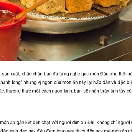
 sản xuất, chắc chắn bạn đã từng nghe qua món Đậu phụ thối n
“chạnh lòng” nhưng vị ngon của món ăn này lại hấp dẫn và đặc bi
c, thưởng thức một cách ngon lành, bạn sẽ nhận thấy tinh túy c
 món ăn gắn kết bền chặt với người dân xứ Đài. Không chỉ người 
 đảo xinh đẹp này đều đem lòng yêu thích đến say mê món ăn n