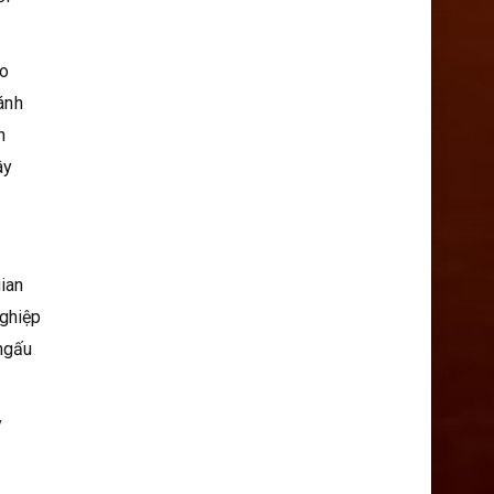
ào
ánh
n
ây
ian
ghiệp
 ngấu
y