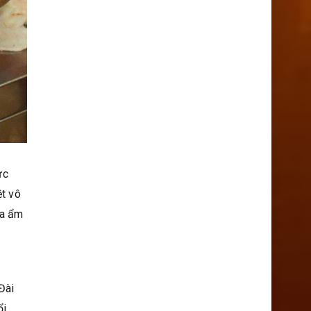
ức
ệt vô
ủa ẩm
Đài
ổi