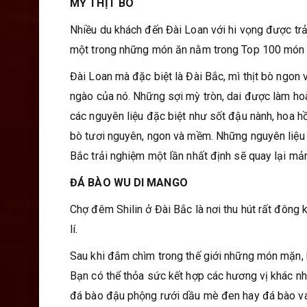
MỲ THỊT BÒ
Nhiều du khách đến Đài Loan với hi vọng được trả
một trong những món ăn nằm trong Top 100 món n
Đài Loan mà đặc biệt là Đài Bắc, mì thịt bò ngon
ngào của nó. Những sợi mỳ tròn, dai được làm ho
các nguyên liệu đặc biệt như sốt đậu nành, hoa hồi
bò tươi nguyên, ngon và mềm. Những nguyên liệu 
Bắc trải nghiệm một lần nhất định sẽ quay lại mả
ĐÁ BÀO WU DI MANGO
Chợ đêm Shilin ở Đài Bắc là nơi thu hút rất đông 
lí.
Sau khi đắm chìm trong thế giới những món mặn,
Bạn có thể thỏa sức kết hợp các hương vị khác nha
đá bào đậu phộng rưới dầu mè đen hay đá bào van