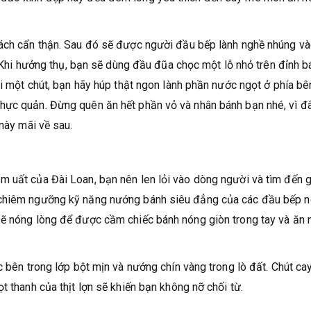
cách cẩn thận. Sau đó sẽ được người đầu bếp lành nghề nhúng v
n. Khi hưởng thụ, bạn sẽ dùng đầu đũa chọc một lỗ nhỏ trên đỉnh b
đi một chút, bạn hãy húp thật ngon lành phần nước ngọt ở phía bê
hực quản. Đừng quên ăn hết phần vỏ và nhân bánh bạn nhé, vì đ
 này mãi về sau.
m uất của Đài Loan, bạn nên len lỏi vào dòng người và tìm đến g
 chiêm ngưỡng kỹ năng nướng bánh siêu đẳng của các đầu bếp n
sẽ nóng lòng để được cầm chiếc bánh nóng giòn trong tay và ăn
c bên trong lớp bột mịn và nướng chín vàng trong lò đất. Chút ca
t thanh của thịt lợn sẽ khiến bạn không nỡ chối từ.