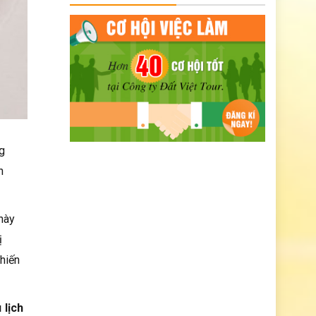
ng
n
này
ị
hiến
 lịch