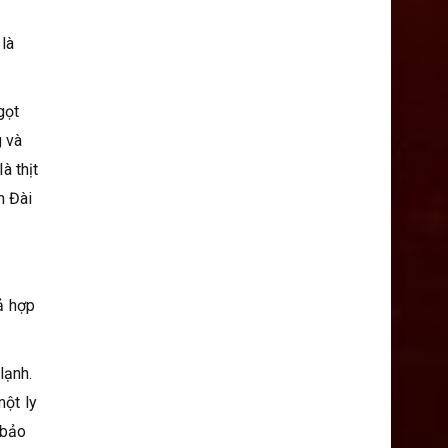
 là
gọt
g và
à thịt
n Đài
cả hợp
lạnh.
một ly
 bảo