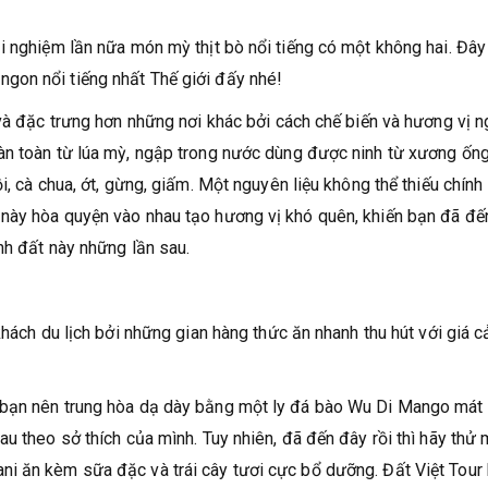
i nghiệm lần nữa món mỳ thịt bò nổi tiếng có một không hai. Đây
gon nổi tiếng nhất Thế giới đấy nhé!
 và đặc trưng hơn những nơi khác bởi cách chế biến và hương vị n
àn toàn từ lúa mỳ, ngập trong nước dùng được ninh từ xương ốn
, cà chua, ớt, gừng, giấm. Một nguyên liệu không thể thiếu chính l
này hòa quyện vào nhau tạo hương vị khó quên, khiến bạn đã đế
nh đất này những lần sau.
khách du lịch bởi những gian hàng thức ăn nhanh thu hút với giá 
 bạn nên trung hòa dạ dày bằng một ly đá bào Wu Di Mango mát 
u theo sở thích của mình. Tuy nhiên, đã đến đây rồi thì hãy thử 
i ăn kèm sữa đặc và trái cây tươi cực bổ dưỡng. Đất Việt Tour