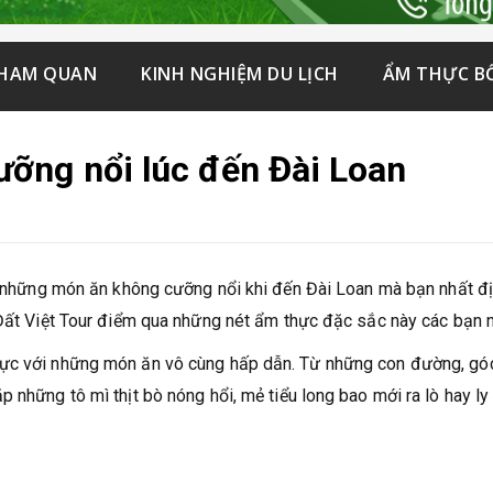
THAM QUAN
KINH NGHIỆM DU LỊCH
ẨM THỰC B
ỡng nổi lúc đến Đài Loan
là những món ăn không cưỡng nổi khi đến Đài Loan mà bạn nhất đ
 Đất Việt Tour điểm qua những nét ẩm thực đặc sắc này các bạn 
hực với những món ăn vô cùng hấp dẫn. Từ những con đường, gó
 những tô mì thịt bò nóng hổi, mẻ tiểu long bao mới ra lò hay ly 