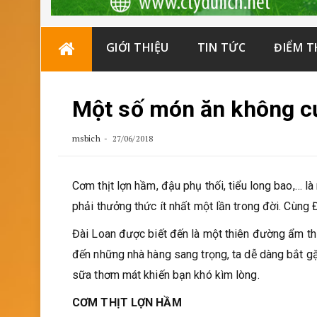
Skip
GIỚI THIỆU
TIN TỨC
ĐIỂM 
to
content
Một số món ăn không cư
msbich
27/06/2018
Cơm thịt lợn hầm, đậu phụ thối, tiểu long bao,… 
phải thưởng thức ít nhất một lần trong đời. Cùng
Đài Loan được biết đến là một thiên đường ẩm t
đến những nhà hàng sang trọng, ta dễ dàng bắt gặp
sữa thơm mát khiến bạn khó kìm lòng.
CƠM THỊT LỢN HẦM