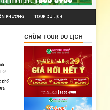
ỐN PHƯƠNG
TOUR DU LỊCH
CHÙM TOUR DU LỊCH
ịnh
nhé!
c phố
trà