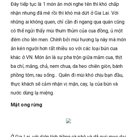
Đây tiếp tục là 1 món ăn mới nghe tên thì khó chấp
nhận nhưng đã mê rồi thì khó mà dứt ở Gia Lai. Với
những ai không quen, chỉ cần đi ngang qua quán cũng
có thể ngửi thấy mùi thum thủm của cua đồng, ủ một
đêm cho lên men. Chính bởi mùi hương lạ này mà món
ăn kén người hơn rất nhiều so với các loại bún cua
khác ở VN. Món ăn là sự pha trộn giữa mắm cua, thịt
ba chỉ, măng, chả, nem chua, da heo chiên giòn, bánh
phồng tôm, rau sống… Quên đi mùi khó chịu bạn đầu,
thực khách sẽ cảm nhận vị mặn, cay, lạ của bún và
nước dùng lạ miệng.
Mật ong rừng
Ở Gia Lai, với diện tích trồng cà phê và dã quỳ mọc dại