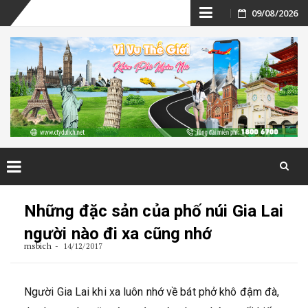
Skip
09/08/2026
to
content
Skip
to
Những đặc sản của phố núi Gia Lai
content
người nào đi xa cũng nhớ
msbich
14/12/2017
Người Gia Lai khi xa luôn nhớ về bát phở khô đậm đà,