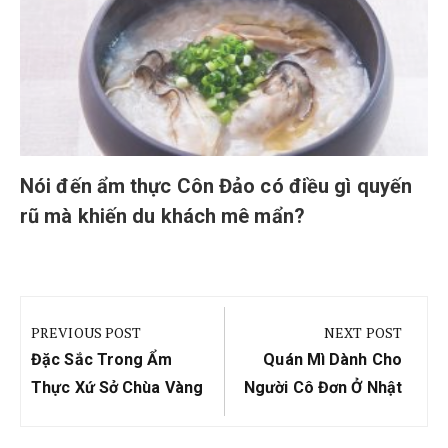
Nói đến ẩm thực Côn Đảo có điều gì quyến
rũ mà khiến du khách mê mẩn?
Điều
hướng
PREVIOUS POST
NEXT POST
bài
Previous
Next
Đặc Sắc Trong Ẩm
Quán Mì Dành Cho
viết
Post:
Post:
Thực Xứ Sở Chùa Vàng
Người Cô Đơn Ở Nhật