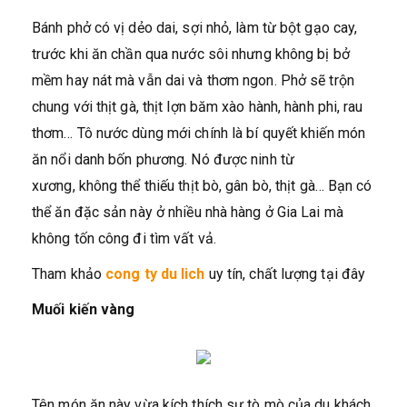
Bánh phở có vị dẻo dai, sợi nhỏ, làm từ bột gạo cay,
trước khi ăn chần qua nước sôi nhưng không bị bở
mềm hay nát mà vẫn dai và thơm ngon. Phở sẽ trộn
chung với thịt gà, thịt lợn băm xào hành, hành phi, rau
thơm… Tô nước dùng mới chính là bí quyết khiến món
ăn nổi danh bốn phương. Nó được ninh từ
xương, không thể thiếu thịt bò, gân bò, thịt gà… Bạn có
thể ăn đặc sản này ở nhiều nhà hàng ở Gia Lai mà
không tốn công đi tìm vất vả.
Tham khảo
cong ty du lich
uy tín, chất lượng tại đây
Muối kiến vàng
Tên món ăn này vừa kích thích sự tò mò của du khách