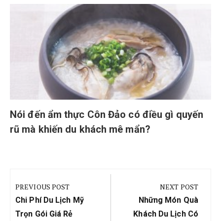
Nói đến ẩm thực Côn Đảo có điều gì quyến
rũ mà khiến du khách mê mẩn?
Điều
hướng
PREVIOUS POST
NEXT POST
bài
Previous
Next
Chi Phí Du Lịch Mỹ
Những Món Quà
viết
Post:
Post:
Trọn Gói Giá Rẻ
Khách Du Lịch Có