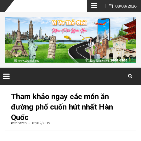
Skip
08/08/2026
to
content
Skip
to
Tham khảo ngay các món ăn
content
đường phố cuốn hút nhất Hàn
Quốc
minhtran
07/05/2019