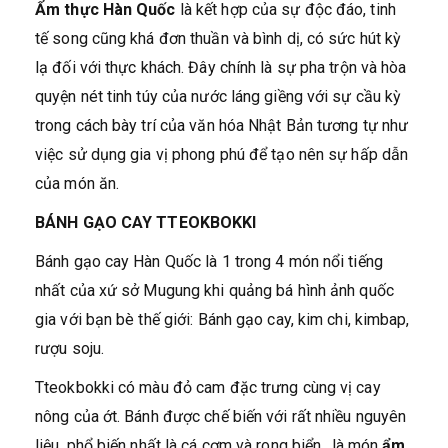
Ẩm thực Hàn Quốc
là kết hợp của sự độc đáo, tinh
tế song cũng khá đơn thuần và bình dị, có sức hút kỳ
lạ đối với thực khách. Đây chính là sự pha trộn và hòa
quyện nét tinh túy của nước láng giềng với sự cầu kỳ
trong cách bày trí của văn hóa Nhật Bản tương tự như
việc sử dụng gia vị phong phú để tạo nên sự hấp dẫn
của món ăn.
BÁNH GẠO CAY TTEOKBOKKI
Bánh gạo cay Hàn Quốc là 1 trong 4 món nổi tiếng
nhất của xứ sở Mugung khi quảng bá hình ảnh quốc
gia với bạn bè thế giới: Bánh gạo cay, kim chi, kimbap,
rượu soju.
Tteokbokki có màu đỏ cam đặc trưng cùng vị cay
nông của ớt. Bánh được chế biến với rất nhiều nguyên
liệu, phổ biến nhất là cá cơm và rong biển., là món
ẩm