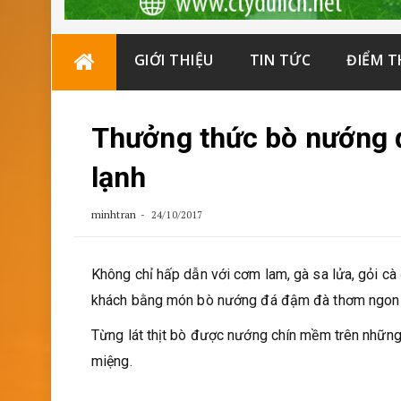
Skip
GIỚI THIỆU
TIN TỨC
ĐIỂM 
to
content
Thưởng thức bò nướng đ
lạnh
minhtran
24/10/2017
Không chỉ hấp dẫn với cơm lam, gà sa lửa, gỏi c
khách bằng món bò nướng đá đậm đà thơm ngon kh
Từng lát thịt bò được nướng chín mềm trên nhữn
miệng.