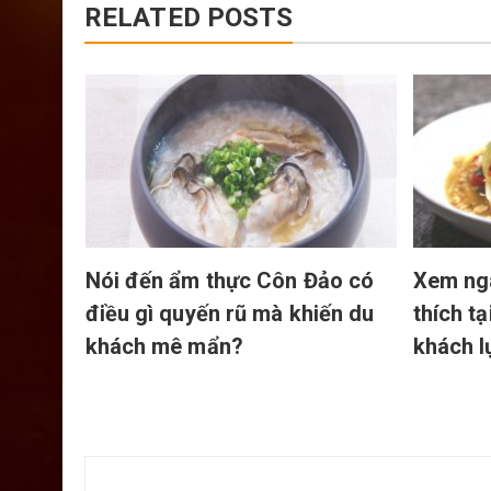
RELATED POSTS
ng ống
Nói đến ẩm thực Côn Đảo có
Xem ng
điều gì quyến rũ mà khiến du
thích t
khách mê mẩn?
khách l
Điều
hướng