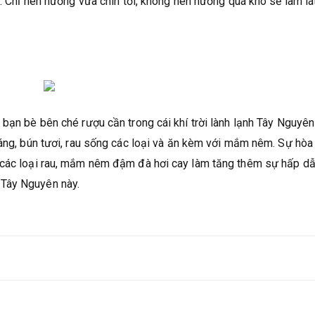
t. Chỉ nên nướng vừa chín tới, không nên nướng quá khô sẽ làm lát
bạn bè bên ché rượu cần trong cái khí trời lành lạnh Tây Nguyên
ráng, bún tươi, rau sống các loại và ăn kèm với mắm nêm. Sự hòa
 các loại rau, mắm nêm đậm đà hơi cay làm tăng thêm sự hấp dẫ
 Tây Nguyên này.