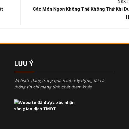
NEXT
Next
ốt
Các Món Ngon Không Thể Không Thử Khi Du
Post:
H
LƯU Ý
Website đang trong quá trình xây dựng, tất cả
thông tin chỉ mang tính chất tham khảo