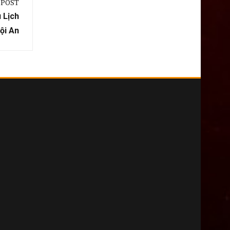
 POST
 Lịch
ội An