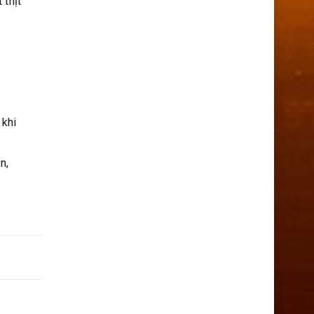
 thịt
 khi
n,