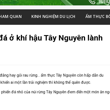
THAM QUAN
KINH NGHIỆM DU LỊCH
ẨM THỰC B
á ở khí hậu Tây Nguyên lành
à đắng hay gỏi rau rừng… ẩm thực Tây Nguyên còn hấp dẫn du
iến ai một lần trải nghiệm thì không thể quên được.
g phiến đá nhỏ của núi rừng Tây Nguyên đem đến một món ăn ng