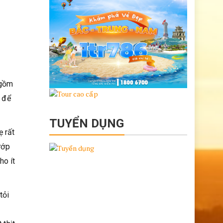
 gồm
g để
TUYỂN DỤNG
ẹ rất
ướp
ho ít
tỏi