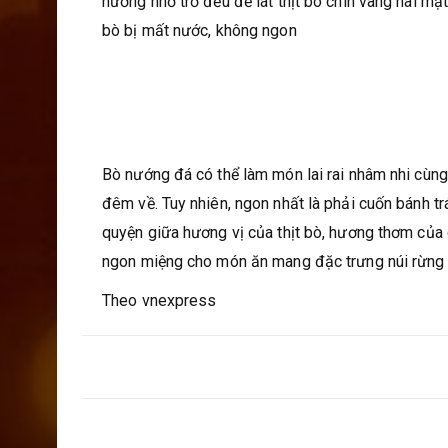
nướng nhớ trở đều để lát thịt bò chín vàng hai mặ
bò bị mất nước, không ngon
Bò nướng đá có thể làm món lai rai nhâm nhi cùng 
đêm về. Tuy nhiên, ngon nhất là phải cuốn bánh t
quyện giữa hương vị của thịt bò, hương thơm của
ngon miệng cho món ăn mang đặc trưng núi rừng
Theo vnexpress