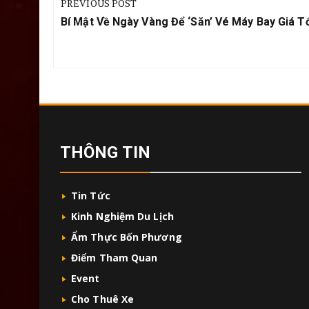
PREVIOUS POST
bài
Previous
Bí Mật Về Ngày Vàng Để ‘săn’ Vé Máy Bay Giá T
viết
Post:
THÔNG TIN
Tin Tức
Kinh Nghiệm Du Lịch
Ẩm Thực Bốn Phương
Điểm Tham Quan
Event
Cho Thuê Xe