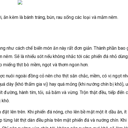
i, ăn kèm là bánh tráng, bún, rau sống các loại và mắm nêm.
cũng như cách chế biến món ăn này rất đơn giản. Thành phần bao
mắm nêm. Sẽ là nhiếu sót nếu không nhắc tới các phiến đá nhỏ dùn
úp miếng thịt bò mềm, ngọt và thơm ngon hơn.
ợc nuôi ngoài đồng cỏ nên cho thịt săn chắc, mềm, có vị ngọt nh
 quá dày (khó thấm gia vị) hay quá mỏng (khi nướng chín bị khô), 
ít đường, hành tím, tỏi, sả băm và vừng. Trộn thật đều, tiếp đến c
 khô.
đặt lên trên. Khi phiến đá nóng, cho lên bề mặt một ít dầu ăn, ít 
từng lát thịt dàn đều phía trên mặt phiến đá và nướng chín. Khi