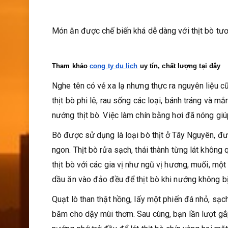
Món ăn được chế biến khá dễ dàng với thịt bò tươ
Tham khảo 
cong ty du lich
 uy tín, chất lượng tại đây
Nghe tên có vẻ xa lạ nhưng thực ra nguyên liệu 
thịt bò phi lê, rau sống các loại, bánh tráng và 
nướng thịt bò. Việc làm chín bằng hơi đã nóng gi
Bò được sử dụng là loại bò thịt ở Tây Nguyên, đư
ngon. Thịt bò rửa sạch, thái thành từng lát không
thịt bò với các gia vị như ngũ vị hương, muối, một 
dầu ăn vào đảo đều để thịt bò khi nướng không bị
Quạt lò than thật hồng, lấy một phiến đá nhỏ, sạch 
băm cho dậy mùi thơm. Sau cùng, bạn lần lượt gắp 