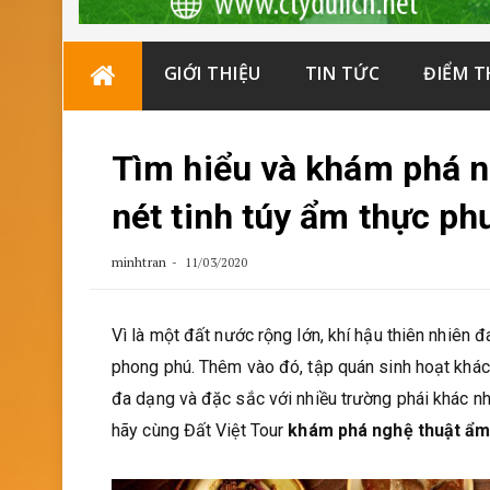
Skip
GIỚI THIỆU
TIN TỨC
ĐIỂM 
to
content
Tìm hiểu và khám phá n
nét tinh túy ẩm thực p
minhtran
11/03/2020
Vì là một đất nước rộng lớn, khí hậu thiên nhiên 
phong phú. Thêm vào đó, tập quán sinh hoạt khác 
đa dạng và đặc sắc với nhiều trường phái khác nh
hãy cùng Đất Việt Tour
khám phá nghệ thuật ẩm