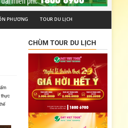
ỐN PHƯƠNG
TOUR DU LỊCH
–
CHÙM TOUR DU LỊCH
phẩm
 thực
thế