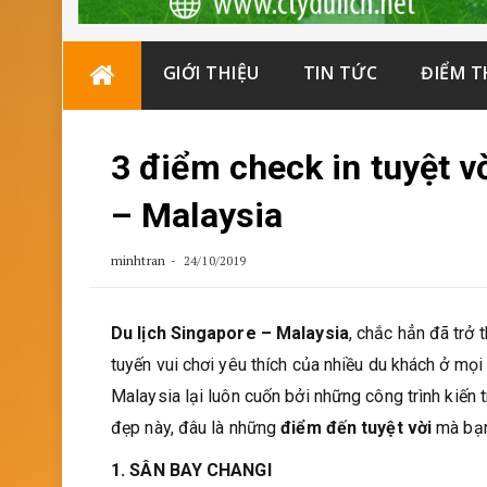
Skip
GIỚI THIỆU
TIN TỨC
ĐIỂM 
to
content
3 điểm check in tuyệt v
– Malaysia
minhtran
24/10/2019
Du lịch Singapore – Malaysia
, chắc hẳn đã trở 
tuyến vui chơi yêu thích của nhiều du khách ở mọi 
Malaysia lại luôn cuốn bởi những công trình kiến 
đẹp này, đâu là những
điểm đến tuyệt vời
mà bạn
1. SÂN BAY CHANGI