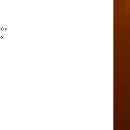
có ai
o.