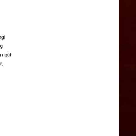
ngi
ng
h ngút
e,