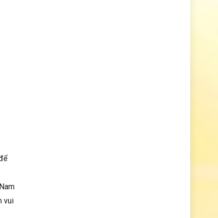
 để
g Nam
 vui