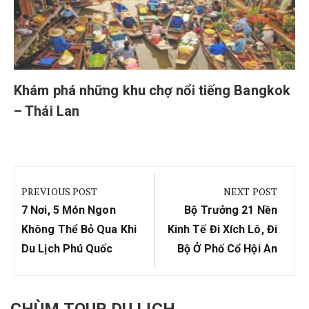
Khám phá những khu chợ nổi tiếng Bangkok
– Thái Lan
Điều
hướng
PREVIOUS POST
NEXT POST
bài
Previous
Next
7 Nơi, 5 Món Ngon
Bộ Trưởng 21 Nền
viết
Post:
Post:
Không Thể Bỏ Qua Khi
Kinh Tế Đi Xích Lô, Đi
Du Lịch Phú Quốc
Bộ Ở Phố Cổ Hội An