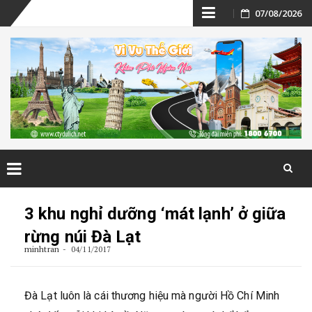
Skip
07/08/2026
to
content
Skip
to
3 khu nghỉ dưỡng ‘mát lạnh’ ở giữa
content
rừng núi Đà Lạt
minhtran
04/11/2017
Đà Lạt luôn là cái thương hiệu mà người Hồ Chí Minh