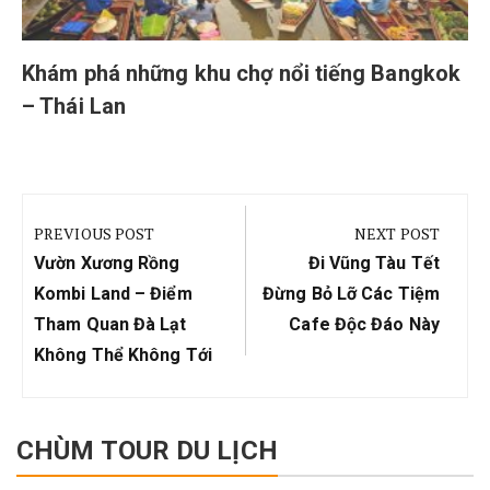
Khám phá những khu chợ nổi tiếng Bangkok
– Thái Lan
Điều
hướng
PREVIOUS POST
NEXT POST
bài
Previous
Next
Vườn Xương Rồng
Đi Vũng Tàu Tết
viết
Post:
Post:
Kombi Land – Điểm
Đừng Bỏ Lỡ Các Tiệm
Tham Quan Đà Lạt
Cafe Độc Đáo Này
Không Thể Không Tới
CHÙM TOUR DU LỊCH