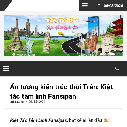
Skip
06/08/2026
to
content
Skip
to
Ấn tượng kiến trúc thời Trần: Kiệt
content
tác tâm linh Fansipan
minhtran
09/12/2020
Kiệt Tác Tâm Linh
Fansipan
, bất kể ai lần đầu
du