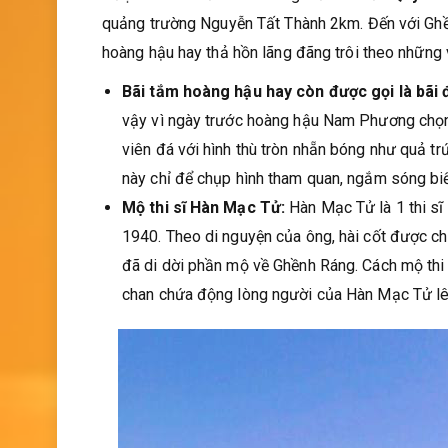
quảng trường Nguyễn Tất Thành 2km. Đến với Ghề
hoàng hậu hay thả hồn lãng đãng trôi theo những 
Bãi tắm hoàng hậu hay còn được gọi là bãi 
vậy vì ngày trước hoàng hậu Nam Phương chọn 
viên đá với hình thù tròn nhẵn bóng như quả trứ
này chỉ để chụp hình tham quan, ngắm sóng biển
Mộ thi sĩ Hàn Mạc Tử:
Hàn Mạc Tử là 1 thi sĩ
1940. Theo di nguyện của ông, hài cốt được ch
đã di dời phần mộ về Ghềnh Ráng. Cách mộ thi s
chan chứa động lòng người của Hàn Mạc Tử lên