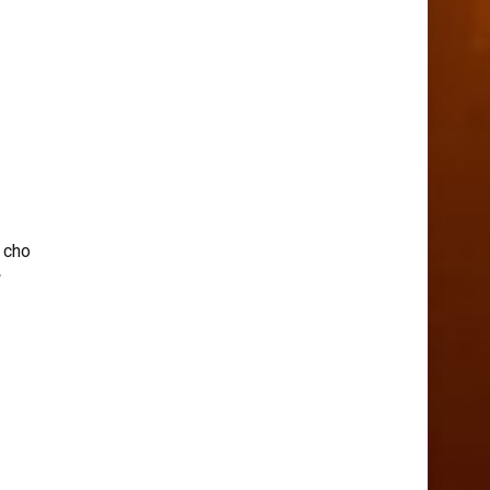
g cho
ể