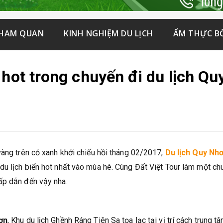
THAM QUAN
KINH NGHIỆM DU LỊCH
ẨM THỰC B
 hot trong chuyến đi du lịch Qu
vàng trên cỏ xanh khởi chiếu hồi tháng 02/2017,
Du lịch Quy Nh
du lịch biển hot nhất vào mùa hè. Cùng Đất Việt Tour làm một ch
ấp dẫn đến vậy nha.
ơn
, Khu du lịch Ghềnh Ráng Tiên Sa tọa lạc tại vị trí cách trung t