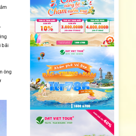
Tắm
ư
ững
ì bãi
ân ông
ơ