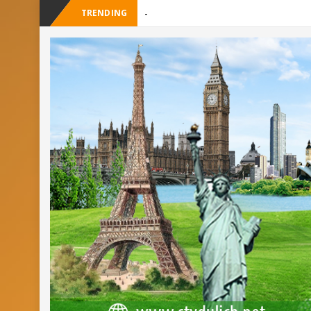
TRENDING
_
Checklist quán cà phê đẹp dịp 2