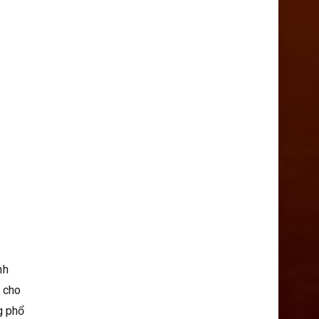
nh
m cho
g phổ