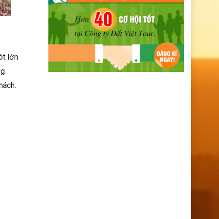
ót lớn
ng
hách.