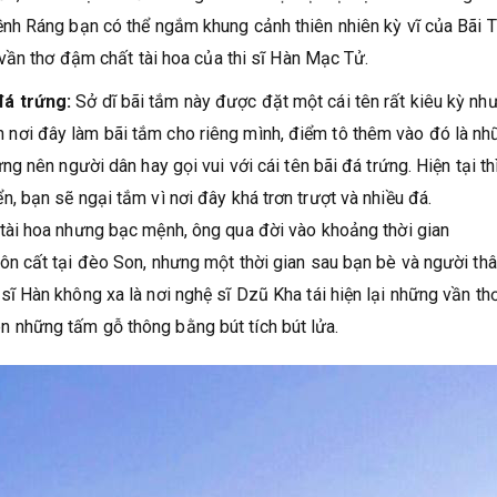
nh Ráng bạn có thể ngắm khung cảnh thiên nhiên kỳ vĩ của Bãi 
vần thơ đậm chất tài hoa của thi sĩ Hàn Mạc Tử.
đá trứng:
Sở dĩ bãi tắm này được đặt một cái tên rất kiêu kỳ nh
nơi đây làm bãi tắm cho riêng mình, điểm tô thêm vào đó là nh
ng nên người dân hay gọi vui với cái tên bãi đá trứng. Hiện tại th
, bạn sẽ ngại tắm vì nơi đây khá trơn trượt và nhiều đá.
 tài hoa nhưng bạc mệnh, ông qua đời vào khoảng thời gian
ôn cất tại đèo Son, nhưng một thời gian sau bạn bè và người th
ĩ Hàn không xa là nơi nghệ sĩ Dzũ Kha tái hiện lại những vần th
 những tấm gỗ thông bằng bút tích bút lửa.