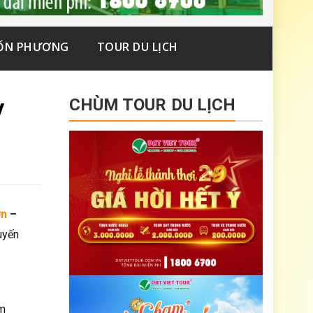
ỐN PHƯƠNG
TOUR DU LỊCH
y
CHÙM TOUR DU LỊCH
ơn
–
uyến
âm