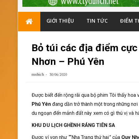
Skip
GIỚI THIỆU
TIN TỨC
ĐIỂM 
to
content
Bỏ túi các địa điểm cực
Nhơn – Phú Yên
msbich
30/06/2020
Được biết đến rộng rãi qua bộ phim Tôi thấy hoa 
Phú Yên
đang dần trở thành một trong những nơi 
du ngoạn đến mảnh đất này xem có gì thú vị và h
KHU DU LỊCH GHỀNH RÁNG TIÊN SA
Được ví von như ““Nha Trang thứ hai” của
Quy Nh