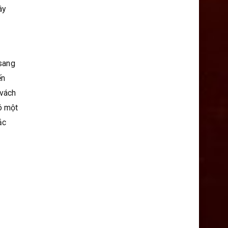
ây
 sang
ến
 vách
ó một
ắc