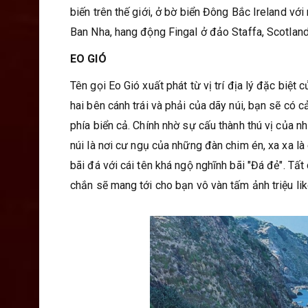
biến trên thế giới, ở bờ biển Đông Bắc Ireland v
Ban Nha, hang động Fingal ở đảo Staffa, Scotlan
EO GIÓ
Tên gọi Eo Gió xuất phát từ vị trí địa lý đặc biệ
hai bên cánh trái và phải của dãy núi, bạn sẽ có
phía biển cả. Chính nhờ sự cấu thành thú vị của 
núi là nơi cư ngụ của những đàn chim én, xa xa l
bãi đá với cái tên khá ngộ nghĩnh bãi "Đá đẻ". Tấ
chắn sẽ mang tới cho bạn vô vàn tấm ảnh triệu lik