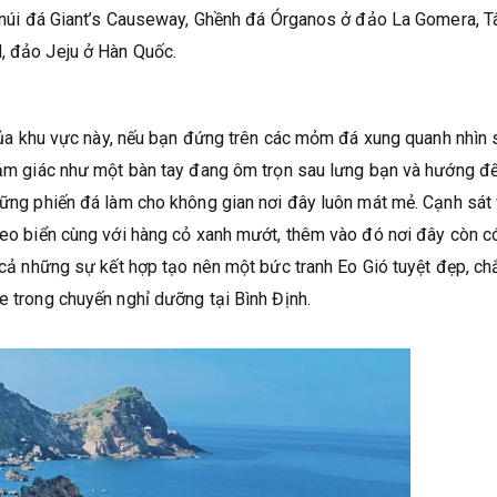
ới núi đá Giant’s Causeway, Ghềnh đá Órganos ở đảo La Gomera, T
d, đảo Jeju ở Hàn Quốc.
t của khu vực này, nếu bạn đứng trên các mỏm đá xung quanh nhìn
 cảm giác như một bàn tay đang ôm trọn sau lưng bạn và hướng đ
những phiến đá làm cho không gian nơi đây luôn mát mẻ. Cạnh sát
à eo biển cùng với hàng cỏ xanh mướt, thêm vào đó nơi đây còn c
t cả những sự kết hợp tạo nên một bức tranh Eo Gió tuyệt đẹp, ch
e trong chuyến nghỉ dưỡng tại Bình Định.