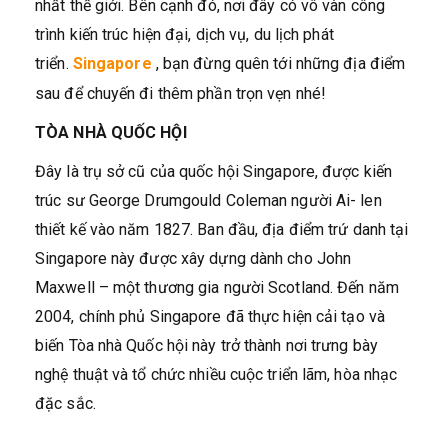
nhất thế giới. Bên cạnh đó, nơi đây có vô vàn công
trình kiến trúc hiện đại, dịch vụ, du lịch phát
triển.
Singapore
, bạn đừng quên tới những địa điểm
sau để chuyến đi thêm phần trọn vẹn nhé!
TÒA NHÀ QUỐC HỘI
Đây là trụ sở cũ của quốc hội Singapore, được kiến
trúc sư George Drumgould Coleman người Ai- len
thiết kế vào năm 1827. Ban đầu, địa điểm trứ danh tại
Singapore này được xây dựng dành cho John
Maxwell – một thương gia người Scotland. Đến năm
2004, chính phủ Singapore đã thực hiện cải tạo và
biến Tòa nhà Quốc hội này trở thành nơi trưng bày
nghệ thuật và tổ chức nhiều cuộc triển lãm, hòa nhạc
đặc sắc.