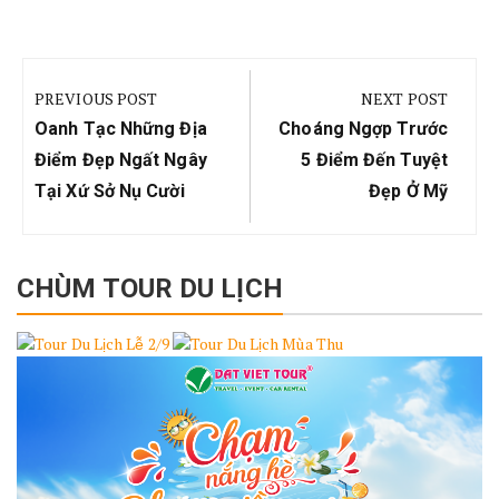
Điều
hướng
PREVIOUS POST
NEXT POST
bài
Previous
Next
Oanh Tạc Những Địa
Choáng Ngợp Trước
viết
Post:
Post:
Điểm Đẹp Ngất Ngây
5 Điểm Đến Tuyệt
Tại Xứ Sở Nụ Cười
Đẹp Ở Mỹ
CHÙM TOUR DU LỊCH