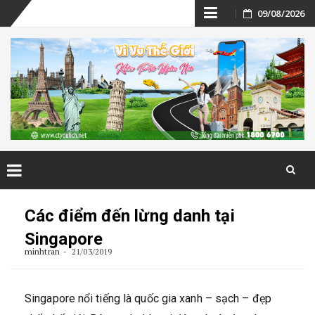
Skip
09/08/2026
to
content
Skip
to
Các điểm đến lừng danh tại
content
Singapore
minhtran
21/03/2019
Singapore nổi tiếng là quốc gia xanh – sạch – đẹp