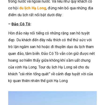
trong nước và ngoài nước. Và nếu như quý khách có
cơ hội
du lịch Hạ Long
, đừng nên bỏ qua những địa
điểm du lịch rất nổi bật dưới đây:
–
Đảo Cô Tô
:
Hòn đảo này nổi tiếng có những rặng san hô tuyệt
đẹp. Du khách đến đây nếu thích có thể thử sức với
trò lặn ngắm san hô hoặc đi thuyền dạo du lịch tham
quan đảo, tắm biển. Đảo Cô Tô vẫn còn giữ được nét
hoang sơ hiếm thấy giữa không khí sầm uất chung
của vịnh Hạ Long. Tour du lịch Hạ Long sẽ cho du
khách “cái nhìn tổng quát” về cảnh đẹp tuyệt vời của
kỳ quan thiên nhiên thế giới Hạ Long