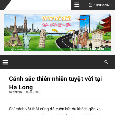
Skip
10/08/2026
to
content
Skip
to
Cảnh sắc thiên nhiên tuyệt vời tại
content
Hạ Long
minhtran
09/04/2021
Chỉ cảnh vật thôi cũng đã cuốn hút du khách gần xa,