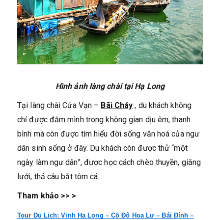
Hình ảnh làng chài tại Hạ Long
Tại làng chài Cửa Vạn –
Bãi Cháy
, du khách không
chỉ được đắm mình trong không gian dịu êm, thanh
bình mà còn được tìm hiểu đời sống văn hoá của ngư
dân sinh sống ở đây. Du khách còn được thử “một
ngày làm ngư dân”, được học cách chèo thuyền, giăng
lưới, thả câu bắt tôm cá…
Tham khảo >> >
Tour Du Lịch: Vịnh Hạ Long – Cố Đô Hoa Lư – Bái Đính –