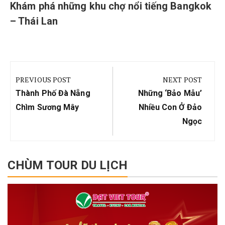
Khám phá những khu chợ nổi tiếng Bangkok
– Thái Lan
Điều
hướng
PREVIOUS POST
NEXT POST
bài
Previous
Next
Thành Phố Đà Nẵng
Những ‘bảo Mẫu’
viết
Post:
Post:
Chìm Sương Mây
Nhiều Con Ở Đảo
Ngọc
CHÙM TOUR DU LỊCH