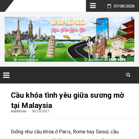
Skip
07/08/2026
to
content
Skip
to
Cầu khóa tình yêu giữa sương mờ
content
tại Malaysia
minhtran
30/10/2017
Giống như cầu khóa ở Paris, Rome hay Seoul, cầu