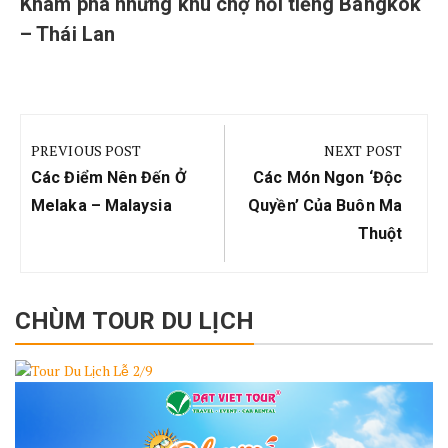
Khám phá những khu chợ nổi tiếng Bangkok
– Thái Lan
Điều
hướng
PREVIOUS POST
NEXT POST
bài
Previous
Next
Các Điểm Nên Đến Ở
Các Món Ngon ‘độc
viết
Post:
Post:
Melaka – Malaysia
Quyền’ Của Buôn Ma
Thuột
CHÙM TOUR DU LỊCH