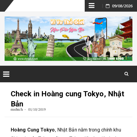
Skip
09/08/2026
to
content
Skip
to
Check in Hoàng cung Tokyo, Nhật
content
Bản
msbich
01/10/2019
Hoàng Cung Tokyo
, Nhật Bản nằm trong chính khu