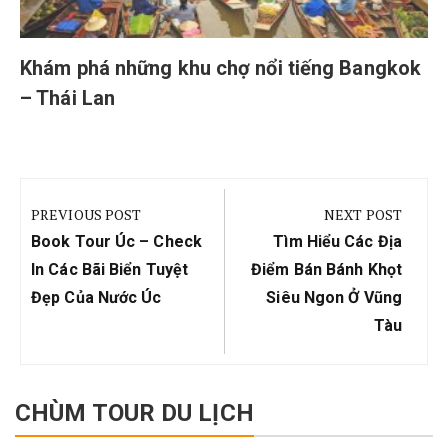
Khám phá những khu chợ nổi tiếng Bangkok
– Thái Lan
Điều
hướng
PREVIOUS POST
NEXT POST
bài
Previous
Next
Book Tour Úc – Check
Tìm Hiểu Các Địa
viết
Post:
Post:
In Các Bãi Biển Tuyệt
Điểm Bán Bánh Khọt
Đẹp Của Nước Úc
Siêu Ngon Ở Vũng
Tàu
CHÙM TOUR DU LỊCH