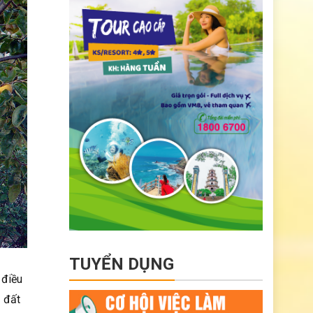
TUYỂN DỤNG
 điều
t đất