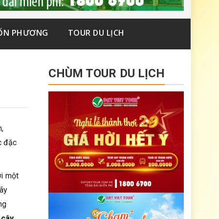
ỐN PHƯƠNG
TOUR DU LỊCH
CHÙM TOUR DU LỊCH
h,
c đặc
ới một
hãy
ng
 cây