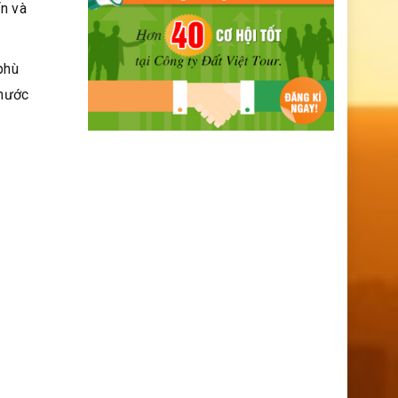
ẩn và
phù
 nước