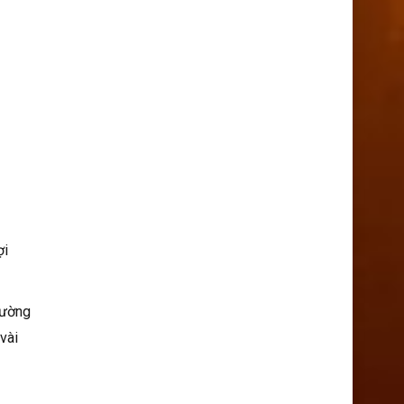
ợi
hường
vài