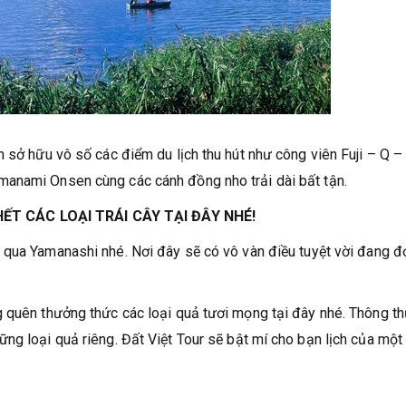
 sở hữu vô số các điểm du lịch thu hút như công viên Fuji – Q –
manami Onsen cùng các cánh đồng nho trải dài bất tận.
T CÁC LOẠI TRÁI CÂY TẠI ĐÂY NHÉ!
 qua Yamanashi nhé. Nơi đây sẽ có vô vàn điều tuyệt vời đang đ
g quên thưởng thức các loại quả tươi mọng tại đây nhé. Thông t
ng loại quả riêng. Đất Việt Tour sẽ bật mí cho bạn lịch của một 