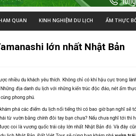
THAM QUAN
KINH NGHIỆM DU LỊCH
ẨM THỰC B
 Yamanashi lớn nhất Nhật Bản
ợc nhiều du khách yêu thích. Không chỉ có khí hậu cực trong làn
 Những địa danh du lịch với những kiến trúc độc đáo, nét ẩm thự
ô cùng phong phú.
khám phá các điểm du lịch nổi tiếng thì có bao giờ bạn nghĩ sẽ t
hái từ vườn bằng chính đôi tay bạn chưa? Nếu chưa nghĩ tới thì 
ược coi là vương quốc trái cây lớn nhất Nhật Bản đó. Và đây cũ
 du lịch Nhật Bản. Đất Việt Tour sẽ cùng bạn khám phá
vườn trái