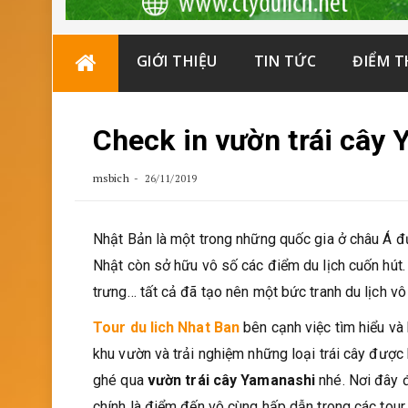
Skip
GIỚI THIỆU
TIN TỨC
ĐIỂM 
to
content
Check in vườn trái cây
msbich
26/11/2019
Nhật Bản là một trong những quốc gia ở châu Á đư
Nhật còn sở hữu vô số các điểm du lịch cuốn hút.
trưng… tất cả đã tạo nên một bức tranh du lịch v
Tour du lich Nhat Ban
bên cạnh việc tìm hiểu và 
khu vườn và trải nghiệm những loại trái cây được 
ghé qua
vườn trái cây Yamanashi
nhé. Nơi đây đ
chính là điểm đến vô cùng hấp dẫn trong các tour