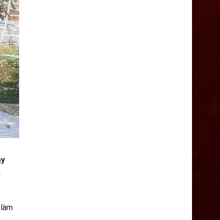
ây
g
 làm