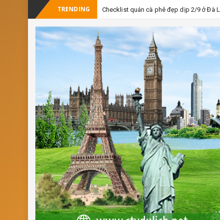
TRENDING
Checklist quán cà phê đẹp dịp 2/9 ở Đà 