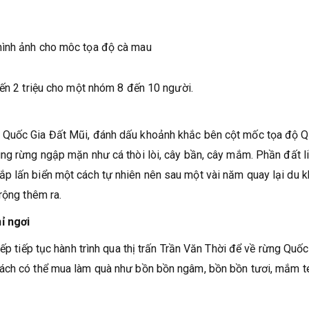
đến 2 triệu cho một nhóm 8 đến 10 người.
 Quốc Gia Đất Mũi, đánh dấu khoảnh khắc bên cột mốc tọa độ 
ng rừng ngập mặn như cá thòi lòi, cây bần, cây mắm. Phần đất l
p lấn biển một cách tự nhiên nên sau một vài năm quay lại du 
rộng thêm ra.
ỉ ngơi
ếp tiếp tục hành trình qua thị trấn Trần Văn Thời để về rừng Quốc
hách có thể mua làm quà như bồn bồn ngâm, bồn bồn tươi, mắm t