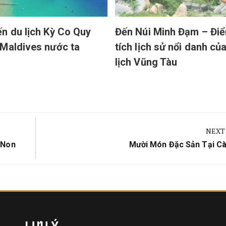
n du lịch Kỳ Co Quy
Đến Núi Minh Đạm – Điể
Maldives nước ta
tích lịch sử nổi danh củ
lịch Vũng Tàu
NEXT
Next
 Non
Mười Món Đặc Sản Tại C
Post:
LƯU Ý