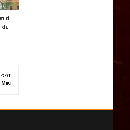
m di
a du
 POST
à Mau