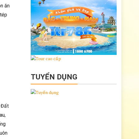
ón ăn
 tép
TUYỂN DỤNG
 Đất
au,
ống
buôn