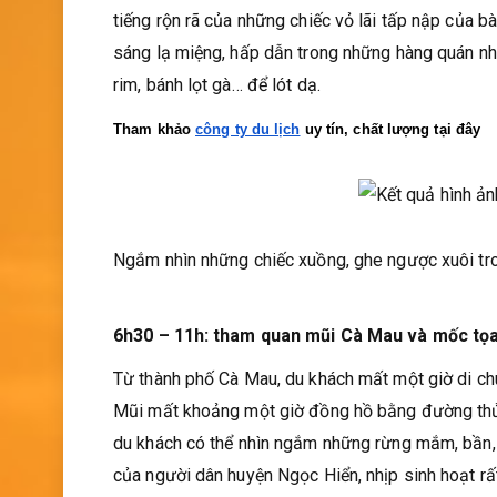
tiếng rộn rã của những chiếc vỏ lãi tấp nập của
sáng lạ miệng, hấp dẫn trong những hàng quán nh
rim, bánh lọt gà… để lót dạ.
Tham khảo 
công ty du lịch
 uy tín, chất lượng tại đây
Ngắm nhìn những chiếc xuồng, ghe ngược xuôi tron
6h30 – 11h: tham quan mũi Cà Mau và mốc tọ
Từ thành phố Cà Mau, du khách mất một giờ di chuy
Mũi mất khoảng một giờ đồng hồ bằng đường thủy
du khách có thể nhìn ngắm những rừng mắm, bần,
của người dân huyện Ngọc Hiển, nhịp sinh hoạt r