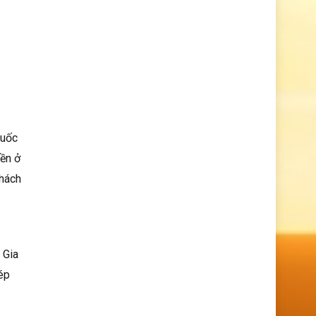
Quốc
iền ở
khách
 Gia
ép