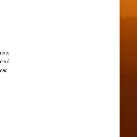
nướng
uê vỏ
 các