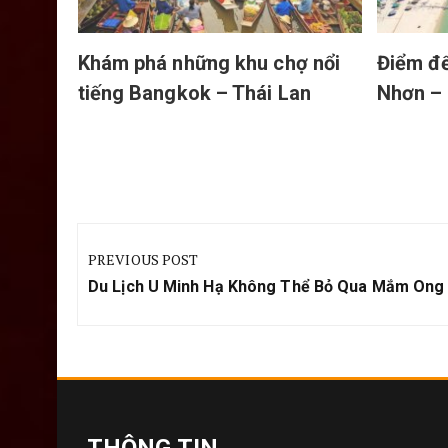
Khám phá những khu chợ nổi
Điểm đế
tiếng Bangkok – Thái Lan
Nhơn – 
Điều
hướng
PREVIOUS POST
bài
Previous
Du Lịch U Minh Hạ Không Thể Bỏ Qua Mắm Ong
viết
Post:
THÔNG TIN