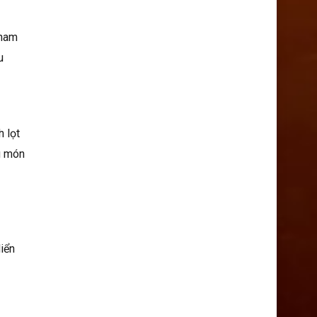
tham
u
 lọt
g món
iển