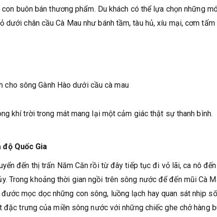
 bà con buôn bán thương phẩm. Du khách có thể lựa chọn những m
ỏ dưới chân cầu Cà Mau như bánh tầm, tàu hủ, xíu mại, cơm tấm
g khí trời trong mát mang lại một cảm giác thật sự thanh bình.
a độ Quốc Gia
ển đến thị trấn Năm Căn rồi từ đây tiếp tục đi vỏ lãi, ca nô đến
. Trong khoảng thời gian ngồi trên sông nước để đến mũi Cà M
 đước mọc dọc những con sông, luồng lạch hay quan sát nhịp s
ất đặc trưng của miền sông nước với những chiếc ghe chở hàng 