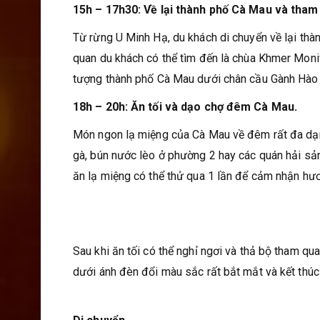
15h – 17h30: Về lại thành phố Cà Mau và tha
Từ rừng U Minh Hạ, du khách di chuyển về lại t
quan du khách có thể tìm đến là chùa Khmer Mon
tượng thành phố Cà Mau dưới chân cầu Gành Hào
18h – 20h: Ăn tối và dạo chợ đêm Cà Mau.
Món ngon lạ miệng của Cà Mau về đêm rất đa dạn
gà, bún nước lèo ở phường 2 hay các quán hải s
ăn lạ miệng có thể thử qua 1 lần để cảm nhận hư
Sau khi ăn tối có thể nghỉ ngơi và thả bộ tham 
dưới ánh đèn đổi màu sắc rất bắt mắt và kết thú