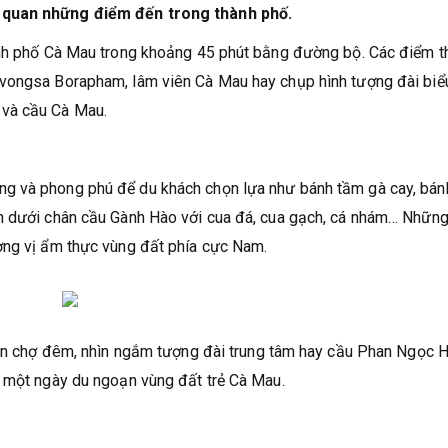
m quan những điểm đến trong thành phố.
hành phố Cà Mau trong khoảng 45 phút bằng đường bộ. Các điểm 
ivongsa Borapham, lâm viên Cà Mau hay chụp hình tượng đài biể
 và cầu Cà Mau.
g và phong phú để du khách chọn lựa như bánh tầm gà cay, bánh
ản dưới chân cầu Gành Hào với cua đá, cua gạch, cá nhám… Nhữn
ơng vị ẩm thực vùng đất phía cực Nam.
quan chợ đêm, nhìn ngắm tượng đài trung tâm hay cầu Phan Ngọc H
c một ngày du ngoạn vùng đất trẻ Cà Mau.