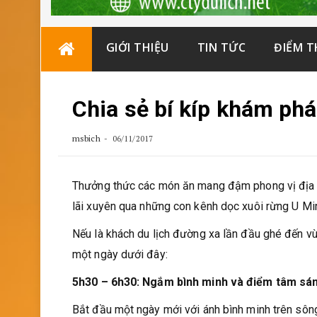
Skip
GIỚI THIỆU
TIN TỨC
ĐIỂM 
to
content
Chia sẻ bí kíp khám ph
msbich
06/11/2017
Thưởng thức các món ăn mang đậm phong vị địa 
lãi xuyên qua những con kênh dọc xuôi rừng U Min
Nếu là khách du lịch đường xa lần đầu ghé đến vù
một ngày dưới đây:
5h30 – 6h30: Ngắm bình minh và điểm tâm sá
Bắt đầu một ngày mới với ánh bình minh trên sôn