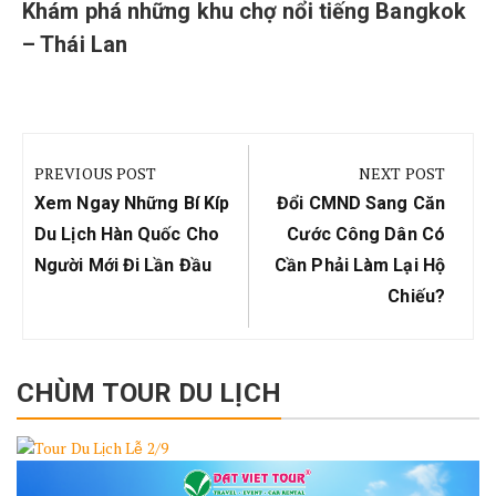
Khám phá những khu chợ nổi tiếng Bangkok
– Thái Lan
Điều
hướng
PREVIOUS POST
NEXT POST
bài
Previous
Next
Xem Ngay Những Bí Kíp
Đổi CMND Sang Căn
viết
Post:
Post:
Du Lịch Hàn Quốc Cho
Cước Công Dân Có
Người Mới Đi Lần Đầu
Cần Phải Làm Lại Hộ
Chiếu?
CHÙM TOUR DU LỊCH