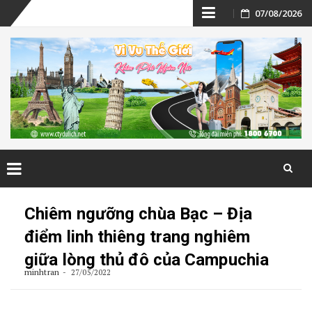
Skip
07/08/2026
to
content
Skip
to
Chiêm ngưỡng chùa Bạc – Địa
content
điểm linh thiêng trang nghiêm
giữa lòng thủ đô của Campuchia
minhtran
27/05/2022