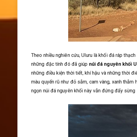
Theo nhiều nghiên cứu, Uluru là khối đá ráp thạch 
những đặc tính đó đã giúp
núi đá nguyên khối U
những điều kiện thời tiết, khí hậu và những thời 
màu quyến rũ như đỏ sẫm, cam vàng, xanh thẫm ha
ngọn núi đá nguyên khối này vẫn đứng đấy sừng 