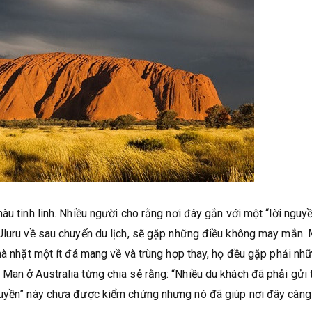
àu tinh linh. Nhiều người cho rằng nơi đây gắn với một “lời nguyề
 Uluru về sau chuyến du lịch, sẽ gặp những điều không may mắn.
mà nhặt một ít đá mang về và trùng hợp thay, họ đều gặp phải nh
an ở Australia từng chia sẻ rằng: “Nhiều du khách đã phải gửi t
guyền” này chưa được kiểm chứng nhưng nó đã giúp nơi đây càng