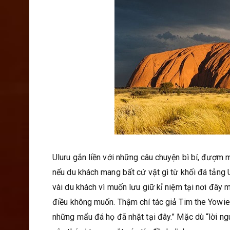
Uluru gắn liền với những câu chuyện bì bí, đượm m
nếu du khách mang bất cứ vật gì từ khối đá tảng
vài du khách vì muốn lưu giữ kỉ niệm tại nơi đây 
điều không muốn. Thậm chí tác giả Tim the Yowie M
những mẩu đá họ đã nhặt tại đây.” Mặc dù “lời n