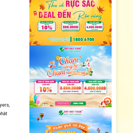
yers,
phát