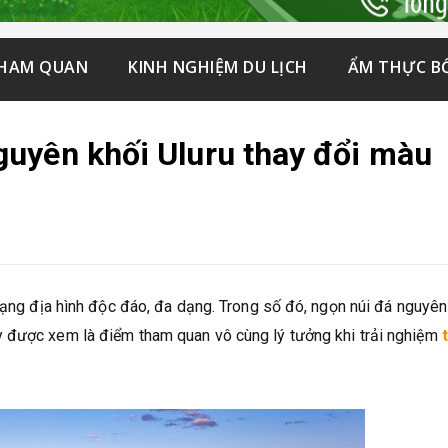
THAM QUAN
KINH NGHIỆM DU LỊCH
ẨM THỰC B
uyên khối Uluru thay đổi màu
 dạng địa hình độc đáo, đa dạng. Trong số đó, ngọn núi đá nguyên
y được xem là điểm tham quan vô cùng lý tưởng khi trải nghiệm