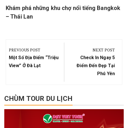
Khám phá những khu chợ nổi tiếng Bangkok
– Thái Lan
Điều
hướng
PREVIOUS POST
NEXT POST
bài
Previous
Next
Một Số Địa Điểm “triệu
Check In Ngay 5
viết
Post:
Post:
View” Ở Đà Lạt
Điểm Đến Đẹp Tại
Phú Yên
CHÙM TOUR DU LỊCH