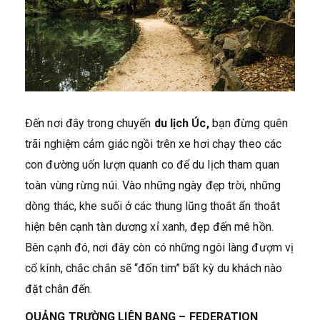
Đến nơi đây trong chuyến
du lịch Úc,
bạn đừng quên
trãi nghiệm cảm giác ngồi trên xe hơi chạy theo các
con đường uốn lượn quanh co để du lịch tham quan
toàn vùng rừng núi. Vào những ngày đẹp trời, những
dòng thác, khe suối ở các thung lũng thoắt ẩn thoắt
hiện bên cạnh tàn dương xỉ xanh, đẹp đến mê hồn.
Bên cạnh đó, nơi đây còn có những ngôi làng đượm vị
cổ kính, chắc chắn sẽ “đốn tim” bất kỳ du khách nào
đặt chân đến.
QUẢNG TRƯỜNG LIÊN BANG – FEDERATION