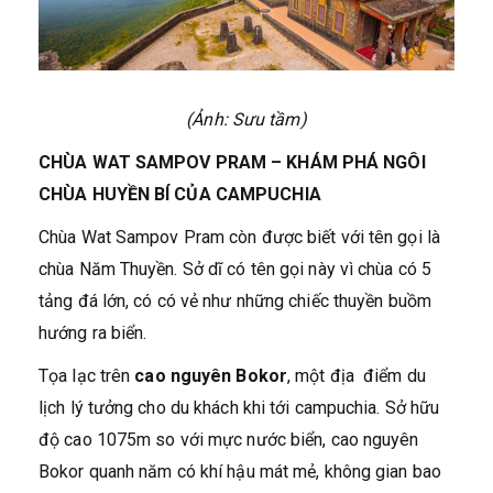
(Ảnh: Sưu tầm)
CHÙA WAT SAMPOV PRAM – KHÁM PHÁ NGÔI
CHÙA HUYỀN BÍ CỦA CAMPUCHIA
Chùa Wat Sampov Pram còn được biết với tên gọi là
chùa Năm Thuyền. Sở dĩ có tên gọi này vì chùa có 5
tảng đá lớn, có có vẻ như những chiếc thuyền buồm
hướng ra biển.
Tọa lạc trên
cao nguyên Bokor
, một địa điểm du
lịch lý tưởng cho du khách khi tới campuchia. Sở hữu
độ cao 1075m so với mực nước biển, cao nguyên
Bokor quanh năm có khí hậu mát mẻ, không gian bao