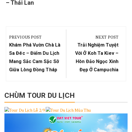
– Thái Lan
Điều
hướng
PREVIOUS POST
NEXT POST
bài
Previous
Next
Khám Phá Vườn Chà Là
Trải Nghiệm Tuyệt
viết
Post:
Post:
Sa Đéc – Điểm Du Lịch
Với Ở Koh Ta Kiev –
Mang Sắc Cam Sặc Sỡ
Hòn Đảo Ngọc Xinh
Giữa Lòng Đồng Tháp
Đẹp Ở Campuchia
CHÙM TOUR DU LỊCH