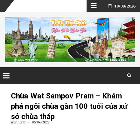
Skip
10/08/2026
to
content
Skip
to
Chùa Wat Sampov Pram – Khám
content
phá ngôi chùa gần 100 tuổi của xứ
sở chùa tháp
minhtran
06/06/2022