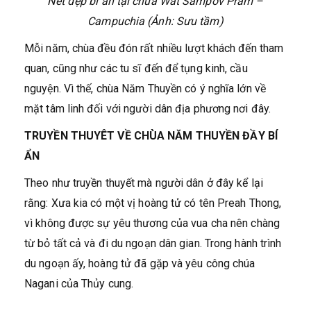
Nét đẹp bí ẩn tại chùa Wat Sampov Pram –
Campuchia
(Ảnh: Sưu tầm)
Mỗi năm, chùa đều đón rất nhiều lượt khách đến tham
quan, cũng như các tu sĩ đến để tụng kinh, cầu
nguyện. Vì thế, chùa Năm Thuyền có ý nghĩa lớn về
mặt tâm linh đối với người dân địa phương nơi đây.
TRUYỀN THUYÊT VỀ CHÙA NĂM THUYỀN ĐẦY BÍ
ẨN
Theo như truyền thuyết mà người dân ở đây kể lại
rằng: Xưa kia có một vị hoàng tử có tên Preah Thong,
vì không được sự yêu thương của vua cha nên chàng
từ bỏ tất cả và đi du ngoạn dân gian. Trong hành trình
du ngoạn ấy, hoàng tử đã gặp và yêu công chúa
Nagani của Thủy cung.