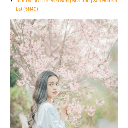
Tour Du Lịch Tết: Biển Nắng Nha Trang Sắc Hoa Đà
Lạt (5N4Đ)