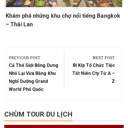
Khám phá những khu chợ nổi tiếng Bangkok
– Thái Lan
Điều
hướng
PREVIOUS POST
NEXT POST
bài
Previous
Next
Cả Thế Giới Bỗng Dưng
Bí Kíp Tổ Chức Tiệc
viết
Post:
Post:
Nhỏ Lại Vừa Bằng Khu
Tất Niên Cty Từ A –
Nghỉ Dưỡng Grand
Z
World Phú Quốc
CHÙM TOUR DU LỊCH