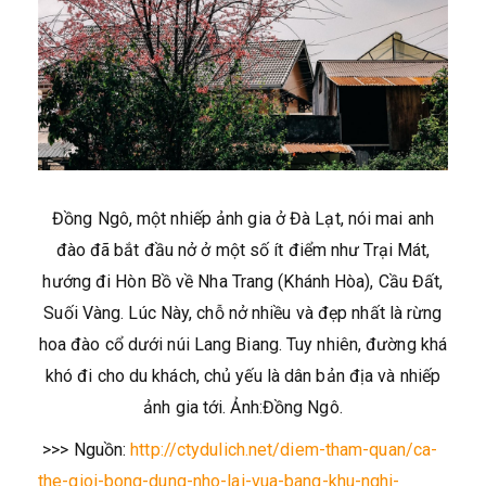
Đồng Ngô, một nhiếp ảnh gia ở Đà Lạt, nói mai anh
đào đã bắt đầu nở ở một số ít điểm như Trại Mát,
hướng đi Hòn Bồ về Nha Trang (Khánh Hòa), Cầu Đất,
Suối Vàng. Lúc Này, chỗ nở nhiều và đẹp nhất là rừng
hoa đào cổ dưới núi Lang Biang. Tuy nhiên, đường khá
khó đi cho du khách, chủ yếu là dân bản địa và nhiếp
ảnh gia tới. Ảnh:Đồng Ngô.
>>> Nguồn:
http://ctydulich.net/diem-tham-quan/ca-
the-gioi-bong-dung-nho-lai-vua-bang-khu-nghi-