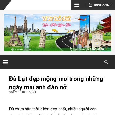
Skip
08/08/2026
to
content
Skip
to
Đà Lạt đẹp mộng mơ trong những
content
ngày mai anh đào nở
baoky
18/01/2021
Dù chưa hẳn thời điểm đẹp nhất, nhiều người vẫn