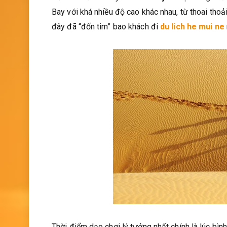
Bay với khá nhiều độ cao khác nhau, từ thoai thoả
đây đã “đốn tim” bao khách đi
du lich he mui ne
Thời điểm dạo chơi lý tưởng nhất chính là lúc bìn