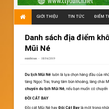
Skip
GIỚI THIỆU
TIN TỨC
ĐIỂM 
to
content
Danh sách địa điểm khô
Mũi Né
minhtran
18/04/2019
Du lịch Mũi Né
luôn là lựa chọn hàng đầu của nhữn
tàng Ngọc Trai, trung tâm bùn khoáng, làng chài 
chuyến du lịch Mũi Né
, nếu bạn muốn có chuyến đ
ĐỒI CÁT BAY
Đồi cát Mũi Né hay
Đôi Cát Bay
là một trong nhữn