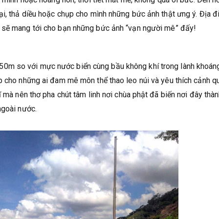
ại, thả diều hoặc chụp cho mình những bức ảnh thật ưng ý. Địa 
 sẽ mang tới cho bạn những bức ảnh “vạn người mê” đấy!
0m so với mực nước biển cùng bầu không khí trong lành khoán
p cho những ai đam mê môn thể thao leo núi và yêu thích cảnh q
ĩ mà nên thơ pha chút tâm linh nơi chùa phật đã biến nơi đây thà
ngoài nước.