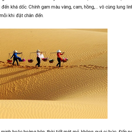
i đến khá dốc. Chính gam màu vàng, cam, hồng,… vô cùng lung lin
mỗi khi đặt chân đến.
h minh hoặc hoàng hôn, thời tiết mát mẻ, không quá oi bức. Đến n