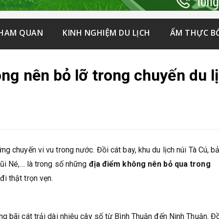
THAM QUAN
KINH NGHIỆM DU LỊCH
ẨM THỰC B
ng nên bỏ lỡ trong chuyến du l
g chuyến vi vu trong nước. Đồi cát bay, khu du lịch núi Tà Cú, b
Mũi Né,… là trong số những
địa điểm không nên bỏ qua trong
i thật trọn vẹn.
g bãi cát trải dài nhiêu cây số từ Bình Thuận đến Ninh Thuận. Đồ