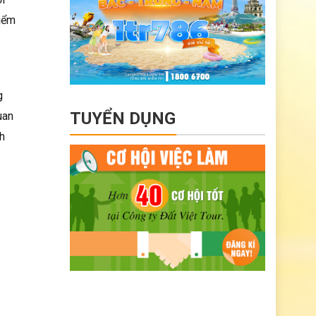
điểm
g
TUYỂN DỤNG
uan
nh