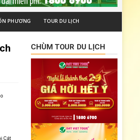
ỐN PHƯƠNG
TOUR DU LỊCH
ịch
CHÙM TOUR DU LỊCH
ảo
i Cát