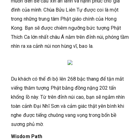
muốn đến để cầu xin an lành và hạnh phúc cho gia
đình của mình. Chùa Bửu Liên Tự được coi là một
trong những trung tâm Phật giáo chính của Hong
Kong. Bạn sẽ được chiêm ngưỡng bức tượng Phật
Thích Ca lớn nhất châu Á nằm trên đỉnh núi, phóng tầm
nhìn ra xa cảnh núi non hùng vĩ, bao la.
Du khách có thể đi bộ lên 268 bậc thang để tận mắt
viếng thăm tượng Phật bằng đồng nặng 202 tấn
khổng lồ này. Từ trên đỉnh núi cao, bạn sẽ ngắm nhìn
toàn cảnh Đại Nhĩ Sơn và cảm giác thật yên bình khi
nghe được tiếng chuông vang vọng trong bốn bề
sương phủ mờ.
Wisdom Path