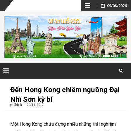
Skip
09/08/2026
to
content
Skip
to
Đến Hong Kong chiêm ngưỡng Đại
content
Nhĩ Sơn kỳ bí
msbich
20/11/2017
Một Hong Kong chứa đựng nhiều những trải nghiệm