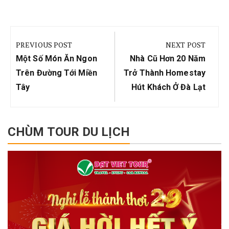
Điều
hướng
PREVIOUS POST
NEXT POST
bài
Previous
Next
Một Số Món Ăn Ngon
Nhà Cũ Hơn 20 Năm
viết
Post:
Post:
Trên Đường Tới Miền
Trở Thành Homestay
Tây
Hút Khách Ở Đà Lạt
CHÙM TOUR DU LỊCH