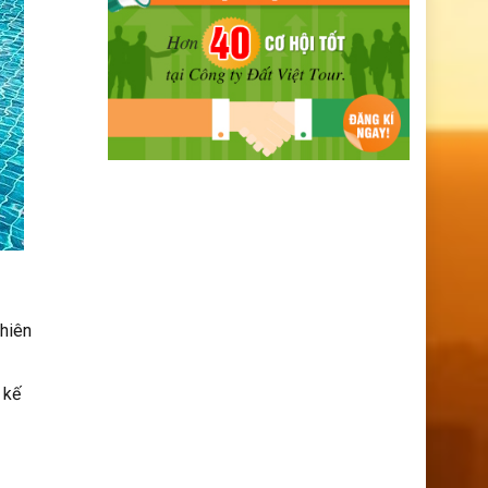
thiên
 kế