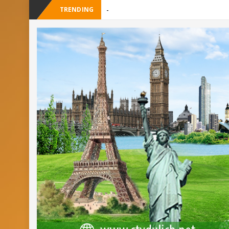
TRENDING
-
Cây Ráy kh