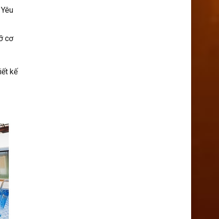
 Yêu
ỡ cơ
iết kế