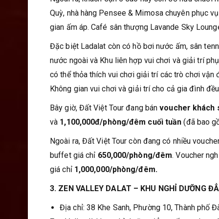
Quỳ, nhà hàng Pensee & Mimosa chuyên phục vụ c
gian ấm áp. Café sân thượng Lavande Sky Loung
Đặc biệt Ladalat còn có hồ bơi nước ấm, sân ten
nước ngoài và Khu liên hợp vui chơi và giải trí ph
có thể thỏa thích vui chơi giải trí các trò chơi v
Không gian vui chơi và giải trí cho cả gia đình đều
Bây giờ, Đất Việt Tour đang bán
voucher khách 
và
1,100,000đ/phòng/đêm cuối tuần
(đã bao g
Ngoài ra, Đất Việt Tour còn đang có nhiều vouche
buffet giá chỉ
650,000/phòng/đêm
. Voucher ngh
giá chỉ
1,000,000/phòng/đêm.
3. ZEN VALLEY DALAT – KHU NGHỈ DƯỠNG Đ
Địa chỉ: 38 Khe Sanh, Phường 10, Thành phố Đ