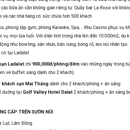
ác bữa ăn cần không gian riêng tư. Quầy bar La Rose với khôn
e và các nhà hàng có sức chứa hơn 500 khách
nis, phòng tập gym, phòng Karaoke, Spa,… Khu Casino phục vụ k
ục vụ mọi lứa tuổi. Với diện tích trong nhà lên đến 10.000m2, du 
ận động như bowling, sàn nhún, bắn cung, bóng rổ, leo núi nhân tạo
 có tại Ladalat.
sạn Ladalat
chỉ
900,000đ/phòng/đêm
vào những ngày trong t
ồm vé buffet sáng dành cho 2 khách).
r
khách sạn Mai Thắng
dành cho 2 khách/phòng + ăn sáng
ỉ dưỡng tại
Golf Valley Hotel Dalat
2 khách/phòng + ăn sáng b
ẲNG CẤP TRÊN SƯỜN NÚI
à Lạt, Lâm Đồng