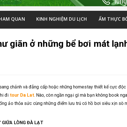
THAM QUAN
KINH NGHIỆM DU LỊCH
ẨM THỰC B
hư giãn ở những bể bơi mát lạn
 sang chảnh và đẳng cấp hoặc những homestay thiết kế cực độc
hi đi
tour Da Lat
. Nào, còn ngần ngại gì mà bạn không book ng
 sống ảo thỏa sức cùng những điểm lưu trú có hồ bơi siêu xịn sò 
" GIỮA LÒNG ĐÀ LẠT