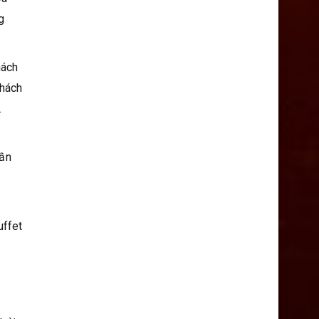
g
hách
khách
…
uần
uffet