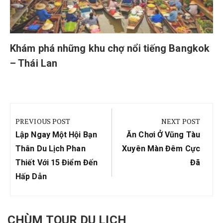
Khám phá những khu chợ nổi tiếng Bangkok
– Thái Lan
Điều
hướng
PREVIOUS POST
NEXT POST
bài
Previous
Next
Lập Ngay Một Hội Bạn
Ăn Chơi Ở Vũng Tàu
viết
Post:
Post:
Thân Du Lịch Phan
Xuyên Màn Đêm Cực
Thiết Với 15 Điểm Đến
Đã
Hấp Dẫn
CHÙM TOUR DU LỊCH