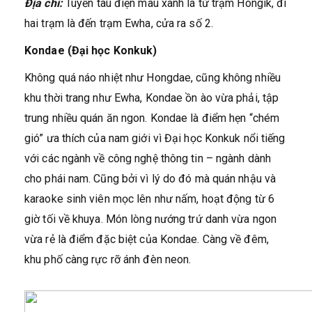
Địa chỉ:
Tuyến tàu điện màu xanh lá từ trạm Hongik, đi
hai trạm là đến trạm Ewha, cửa ra số 2.
Kondae (Đại học Konkuk)
Không quá náo nhiệt như Hongdae, cũng không nhiều
khu thời trang như Ewha, Kondae ồn ào vừa phải, tập
trung nhiều quán ăn ngon. Kondae là điểm hẹn “chém
gió” ưa thích của nam giới vì Đại học Konkuk nổi tiếng
với các ngành về công nghệ thông tin – ngành dành
cho phái nam. Cũng bởi vì lý do đó mà quán nhậu và
karaoke sinh viên mọc lên như nấm, hoạt động từ 6
giờ tối về khuya. Món lòng nướng trứ danh vừa ngon
vừa rẻ là điểm đặc biệt của Kondae. Càng về đêm,
khu phố càng rực rỡ ánh đèn neon.