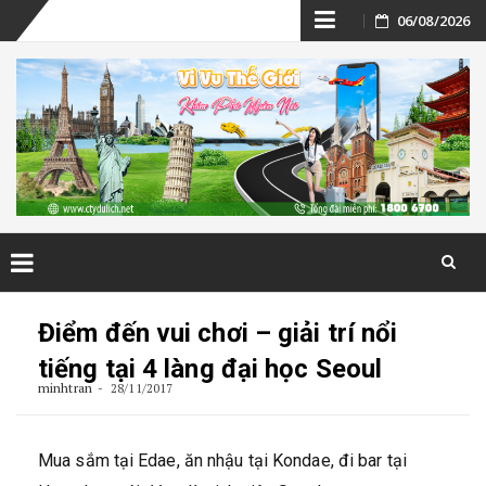
Skip
06/08/2026
to
content
Skip
to
Điểm đến vui chơi – giải trí nổi
content
tiếng tại 4 làng đại học Seoul
minhtran
28/11/2017
Mua sắm tại Edae, ăn nhậu tại Kondae, đi bar tại