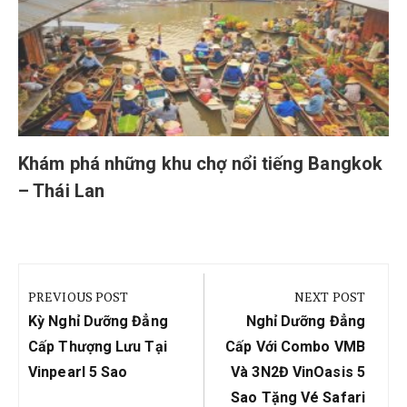
Khám phá những khu chợ nổi tiếng Bangkok
– Thái Lan
Điều
hướng
PREVIOUS POST
NEXT POST
bài
Previous
Next
Kỳ Nghỉ Dưỡng Đẳng
Nghỉ Dưỡng Đẳng
viết
Post:
Post:
Cấp Thượng Lưu Tại
Cấp Với Combo VMB
Vinpearl 5 Sao
Và 3N2Đ VinOasis 5
Sao Tặng Vé Safari