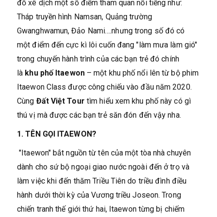
đồ xê dịch một số điểm tham quan nổi tiếng như:
Tháp truyền hình Namsan, Quảng trường
Gwanghwamun, Đảo Nami….nhưng trong số đó có
một điểm đến cực kì lôi cuốn đang "làm mưa làm gió"
trong chuyến hành trình của các bạn trẻ đó chính
là
khu phố Itaewon
– một khu phố nổi lên từ bộ phim
Itaewon Class được công chiếu vào đầu năm 2020.
Cùng
Đất Việt Tour
tìm hiểu xem khu phố này có gì
thú vị mà được các bạn trẻ săn đón đến vậy nha.
1. TÊN GỌI ITAEWON?
"Itaewon" bắt nguồn từ tên của một tòa nhà chuyên
dành cho sứ bộ ngoại giao nước ngoài đến ở trọ và
làm việc khi đến thăm Triều Tiên do triều đình điều
hành dưới thời kỳ của Vương triều Joseon. Trong
chiến tranh thế giới thứ hai, Itaewon từng bị chiếm