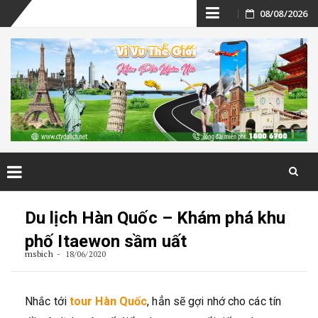
Skip
08/08/2026
to
content
Skip
to
Du lịch Hàn Quốc – Khám phá khu
content
phố Itaewon sầm uất
msbich
18/06/2020
Nhắc tới
tour Hàn Quốc
, hẳn sẽ gợi nhớ cho các tín