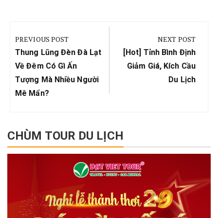
Điều
hướng
PREVIOUS POST
NEXT POST
bài
Previous
Next
Thung Lũng Đèn Đà Lạt
[Hot] Tỉnh Bình Định
viết
Post:
Post:
Về Đêm Có Gì Ấn
Giảm Giá, Kích Cầu
Tượng Mà Nhiều Người
Du Lịch
Mê Mẩn?
CHÙM TOUR DU LỊCH