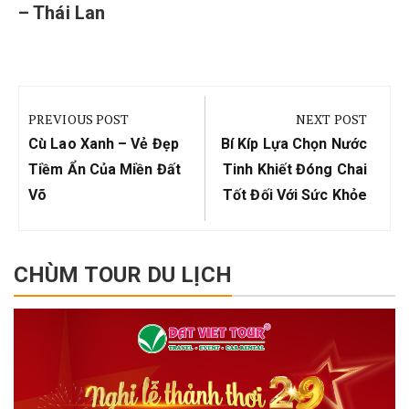
– Thái Lan
Điều
hướng
PREVIOUS POST
NEXT POST
bài
Previous
Next
Cù Lao Xanh – Vẻ Đẹp
Bí Kíp Lựa Chọn Nước
viết
Post:
Post:
Tiềm Ẩn Của Miền Đất
Tinh Khiết Đóng Chai
Võ
Tốt Đối Với Sức Khỏe
CHÙM TOUR DU LỊCH