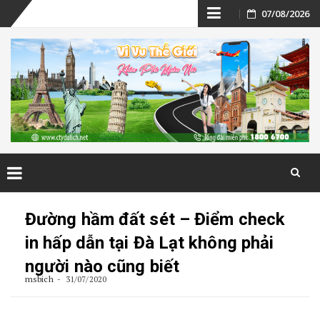
Skip
07/08/2026
to
content
Skip
to
Đường hầm đất sét – Điểm check
content
in hấp dẫn tại Đà Lạt không phải
người nào cũng biết
msbich
31/07/2020