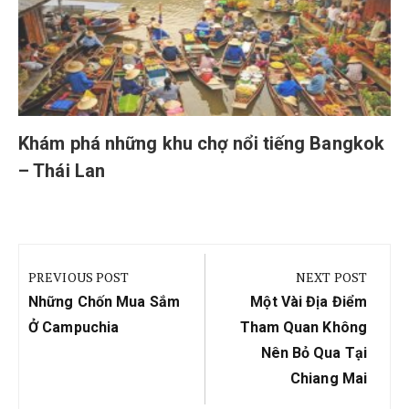
Khám phá những khu chợ nổi tiếng Bangkok
– Thái Lan
Điều
hướng
PREVIOUS POST
NEXT POST
bài
Previous
Next
Những Chốn Mua Sắm
Một Vài Địa Điểm
viết
Post:
Post:
Ở Campuchia
Tham Quan Không
Nên Bỏ Qua Tại
Chiang Mai