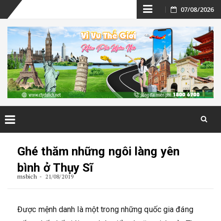
Skip
07/08/2026
to
content
Skip
to
Ghé thăm những ngôi làng yên
content
bình ở Thụy Sĩ
msbich
21/08/2019
Được mệnh danh là một trong những quốc gia đáng