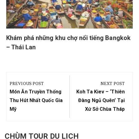
Khám phá những khu chợ nổi tiếng Bangkok
– Thái Lan
Điều
hướng
PREVIOUS POST
NEXT POST
bài
Previous
Next
Món Ăn Truyền Thống
Koh Ta Kiev – ‘thiên
viết
Post:
Post:
Thu Hút Nhất Quốc Gia
Đàng Ngủ Quên’ Tại
Mỹ
Xứ Sở Chùa Tháp
CHÙM TOUR DU LỊCH