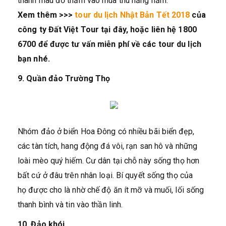
thành màu đỏ thẫm vào mùa thu hằng năm.
Xem thêm >>>
tour du lịch Nhật Bản Tết 2018
của
công ty Đất Việt Tour tại đây, hoặc liên hệ 1800
6700 để được tư vấn miễn phí về các tour du lịch
bạn nhé.
9. Quần đảo Trường Thọ
Nhóm đảo ở biển Hoa Đông có nhiều bãi biển đẹp,
các tàn tích, hang động đá vôi, rạn san hô và những
loài mèo quý hiếm. Cư dân tại chỗ này sống thọ hơn
bất cứ ở đâu trên nhân loại. Bí quyết sống thọ của
họ được cho là nhờ chế độ ăn ít mỡ và muối, lối sống
thanh bình và tin vào thần linh.
10. Đảo khói