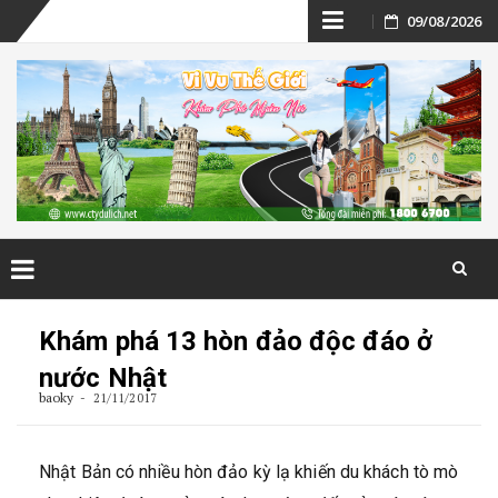
Skip
09/08/2026
to
content
Skip
to
Khám phá 13 hòn đảo độc đáo ở
content
nước Nhật
baoky
21/11/2017
Nhật Bản có nhiều hòn đảo kỳ lạ khiến du khách tò mò