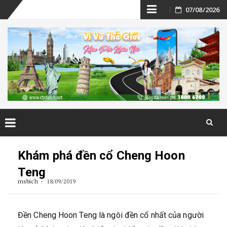
Skip
07/08/2026
to
content
Skip
to
Khám phá đền cổ Cheng Hoon
content
Teng
msbich
18/09/2019
Đền Cheng Hoon Teng là ngôi đền cổ nhất của người