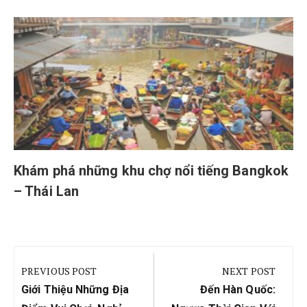
Khám phá những khu chợ nổi tiếng Bangkok
– Thái Lan
Điều
hướng
PREVIOUS POST
NEXT POST
bài
Previous
Next
Giới Thiệu Những Địa
Đến Hàn Quốc:
Post:
Post: