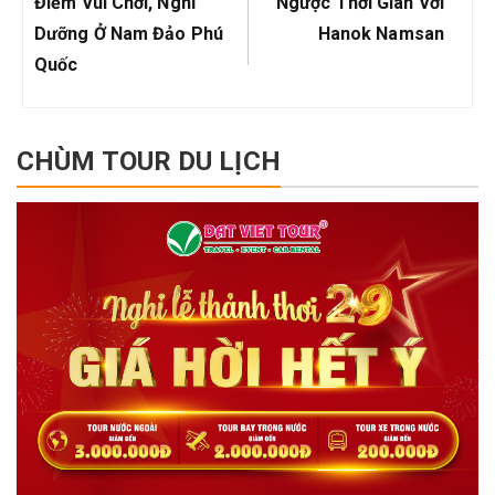
viết
Điểm Vui Chơi, Nghỉ
Ngược Thời Gian Với
Dưỡng Ở Nam Đảo Phú
Hanok Namsan
Quốc
CHÙM TOUR DU LỊCH