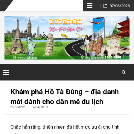
Skip
07/08/2026
to
content
Skip
to
Khám phá Hồ Tà Đùng – địa danh
content
mới dành cho dân mê du lịch
minhtran
05/04/2019
Chắc hẳn rằng, thiên nhiên đã hết mực ưu ái cho tỉnh