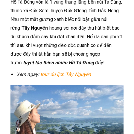
Hồ Tà Đùng vốn là 1 vùng thung lũng bên núi Tà Đùng,
thuộc xã Đắk Som, huyện Đắk G’long, tỉnh Đắk Nông.
Như một mặt gương xanh biếc nổi bật giữa núi
rừng
Tây Nguyên
hoang sơ, nơi đây thu hút biết bao
du khách đắm say khi đặt chân đến. Nếu là dân phượt
thì sau khi vượt những đèo dốc quanh co để đến
được đây thì ắt hẳn bạn sẽ bị choáng ngợp
trước
tuyệt tác thiên nhiên Hồ Tà Đùng
đấy!
Xem ngay:
tour du lịch Tây Nguyên