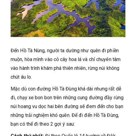
Đến Hồ Tà Nùng, người ta dường như quên đi phiền
muộn, hòa mình vào cỏ cây hoa lá và chỉ chuyên tâm
vào hành trình khám phá thiên nhiên, rừng núi không
chút âu lo.
Mặc dù con đường Hồ Tà Đùng khá dài nhưng rất dễ
đi, chạy xe bon bon trên những cung đường đầy rừng
núi hoang vu dọc hai bên đường sẽ đem đến cho bạn
những trải nghiệm khó quên. Để đi đến Hồ Tà Đùng,
bạn có thể đi theo 2 gợi ý sau:
Cách thứ nhất:
Đi theo Quốc lộ 14 hướng về Đắk