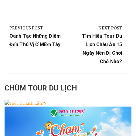
Điều
hướng
PREVIOUS POST
NEXT POST
bài
Previous
Next
Oanh Tạc Những Điểm
Tìm Hiểu Tour Du
viết
Post:
Post:
Đến Thú Vị Ở Miền Tây
Lịch Châu Âu 15
Ngày Nên Đi Chơi
Chỗ Nào?
CHÙM TOUR DU LỊCH