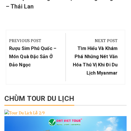
– Thái Lan
Điều
hướng
PREVIOUS POST
NEXT POST
bài
Previous
Next
Rượu Sim Phú Quốc –
Tìm Hiểu Và Khám
viết
Post:
Post:
Món Quà Đặc Sản Ở
Phá Những Nét Văn
Đảo Ngọc
Hóa Thú Vị Khi Đi Du
Lịch Myanmar
CHÙM TOUR DU LỊCH