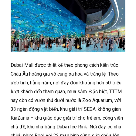
Dubai Mall được thiết kế theo phong cách kiến trúc
Châu Âu hoàng gia vô cùng xa hoa và tráng lệ. Theo
ước tính, hằng năm, nơi đây đón khoảng hơn 50 triệu
lượt khách đến tham quan, mua sắm. Đặc biệt, TTTM
này còn có vườn thú dưới nước là Zoo Aquarium, với
33 ngàn động vật biển, khu giải trí SEGA, không gian
KiaZania – khu giáo dục giải trí cho trẻ em, công viên
chủ đề, khu nhà băng Dubai Ice Rink. Nơi đây có nhà
chiếu phim Reel với 22 màn hình cùng sức chứa lên