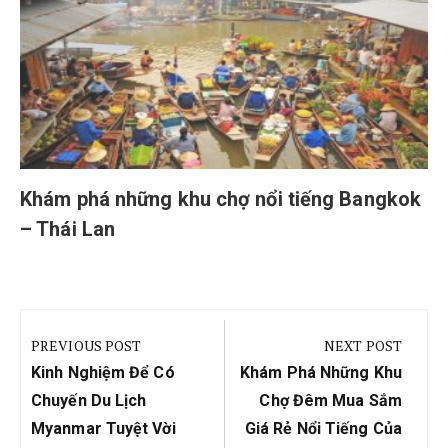
Khám phá những khu chợ nổi tiếng Bangkok
– Thái Lan
Điều
hướng
PREVIOUS POST
NEXT POST
bài
Previous
Next
Kinh Nghiệm Để Có
Khám Phá Những Khu
viết
Post:
Post:
Chuyến Du Lịch
Chợ Đêm Mua Sắm
Myanmar Tuyệt Vời
Giá Rẻ Nổi Tiếng Của