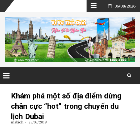
Skip
06/08/2026
to
content
Skip
to
Khám phá một số địa điểm dừng
content
chân cực “hot” trong chuyến du
lịch Dubai
msbich
25/05/2019