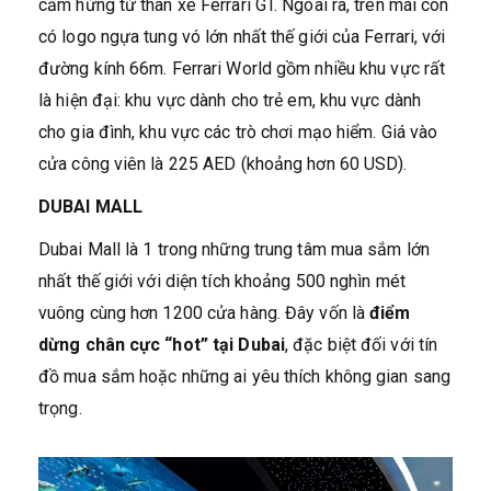
cảm hứng từ thân xe Ferrari GT. Ngoài ra, trên mái còn
có logo ngựa tung vó lớn nhất thế giới của Ferrari, với
đường kính 66m. Ferrari World gồm nhiều khu vực rất
là hiện đại: khu vực dành cho trẻ em, khu vực dành
cho gia đình, khu vực các trò chơi mạo hiểm. Giá vào
cửa công viên là 225 AED (khoảng hơn 60 USD).
DUBAI MALL
Dubai Mall là 1 trong những trung tâm mua sắm lớn
nhất thế giới với diện tích khoảng 500 nghìn mét
vuông cùng hơn 1200 cửa hàng. Đây vốn là
điểm
dừng chân cực “hot” tại Dubai
, đặc biệt đối với tín
đồ mua sắm hoặc những ai yêu thích không gian sang
trọng.