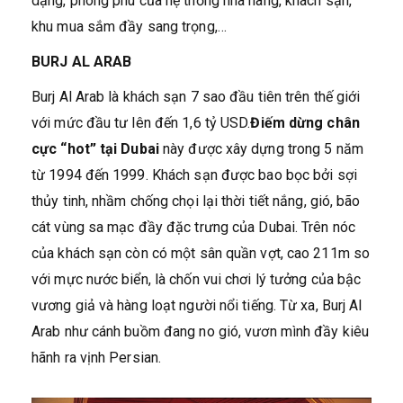
dạng, phong phú của hệ thống nhà hàng, khách sạn,
khu mua sắm đầy sang trọng,…
BURJ AL ARAB
Burj Al Arab là khách sạn 7 sao đầu tiên trên thế giới
với mức đầu tư lên đến 1,6 tỷ USD.
Điếm
dừng chân
cực “hot” tại Dubai
này được xây dựng trong 5 năm
từ 1994 đến 1999. Khách sạn được bao bọc bởi sợi
thủy tinh, nhầm chống chọi lại thời tiết nắng, gió, bão
cát vùng sa mạc đầy đặc trưng của Dubai. Trên nóc
của khách sạn còn có một sân quần vợt, cao 211m so
với mực nước biển, là chốn vui chơi lý tưởng của bậc
vương giả và hàng loạt người nổi tiếng. Từ xa, Burj Al
Arab như cánh buồm đang no gió, vươn mình đầy kiêu
hãnh ra vịnh Persian.