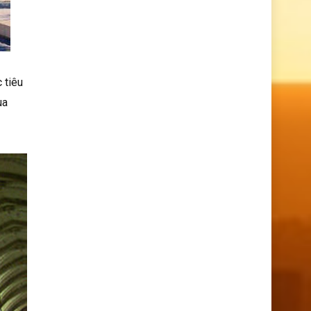
 tiêu
ua