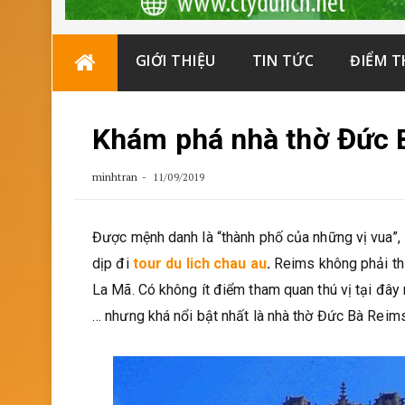
Skip
GIỚI THIỆU
TIN TỨC
ĐIỂM 
to
content
Khám phá nhà thờ Đức 
minhtran
11/09/2019
Được mệnh danh là “thành phố của những vị vua”,
dịp đi
tour du lich chau au
.
Reims không phải thủ
La Mã. Có không ít điểm tham quan thú vị tại đâ
… nhưng khá nổi bật nhất là nhà thờ Đức Bà Reim