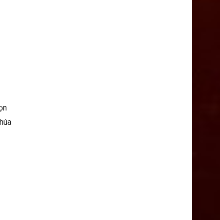
họn
Chúa