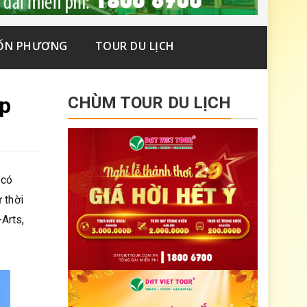
ỐN PHƯƠNG
TOUR DU LỊCH
áp
CHÙM TOUR DU LỊCH
 có
 thời
Arts,