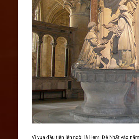
Vị vua đầu tiên lên ngôi là Henri Đệ Nhất vào nă