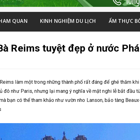
THAM QUAN
KINH NGHIỆM DU LỊCH
ẨM THỰC B
Bà Reims tuyệt đẹp ở nước Ph
 Reims làm một trong những thành phố rất đáng để ghé thăm khi
 đô như Paris, nhưng lại mang ý nghĩa về mặt nghi lễ bắt đầu từ
y mà bạn có thể tham khảo như vườn nho Lanson, bảo tàng Beaux-
s