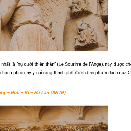
ất là ‘‘nụ cười thiên thần’’ (Le Sourirre de l’Ange), nay được c
ần hạnh phúc này ý chỉ rằng thành phố được ban phước lành của 
rg – Đức – Bỉ – Hà Lan (8N7Đ)