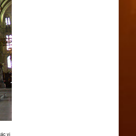
ác vị