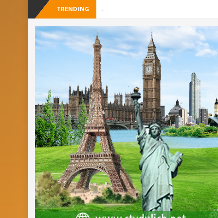
TRENDING
_
Checklist quán cà phê đẹp dịp 2/9 ở Đ