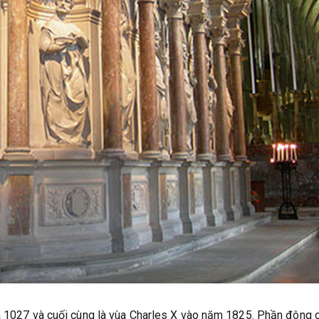
m 1027 và cuối cùng là vùa Charles X vào năm 1825. Phần đông c