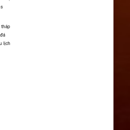
ms
 tháp
 đá
u lịch