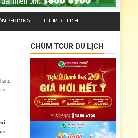
ỐN PHƯƠNG
TOUR DU LỊCH
CHÙM TOUR DU LỊCH
 hàng
sau
 hổ
hám