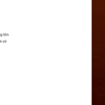
ng tôn
i vô