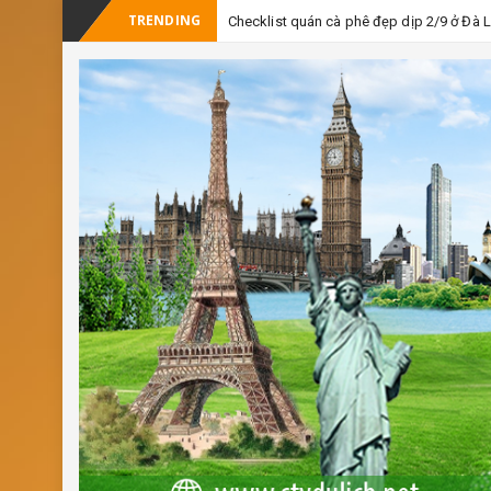
TRENDING
Checklist quán cà phê đẹp dịp 2/9 ở Đà 