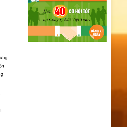
Dừng
hốn
ng
.
a
a