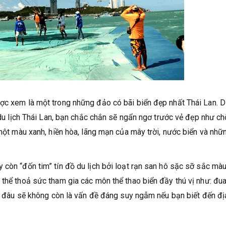
ược xem là một trong những đảo có bãi biển đẹp nhất Thái Lan. 
r du lịch Thái Lan, bạn chắc chắn sẽ ngẩn ngơ trước vẻ đẹp như c
 một màu xanh, hiền hòa, lãng mạn của mây trời, nước biển và nhữ
 còn “đốn tim” tín đồ du lịch bởi loạt rạn san hô sặc sỡ sắc màu
 thể thoả sức tham gia các môn thể thao biển đầy thú vị như: đu
h ở đâu sẽ không còn là vấn đề đáng suy ngẫm nếu bạn biết đến đị