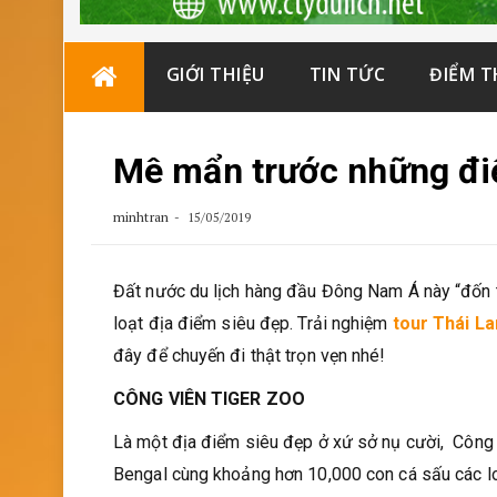
Skip
GIỚI THIỆU
TIN TỨC
ĐIỂM 
to
content
Mê mẩn trước những đi
minhtran
15/05/2019
Đất nước du lịch hàng đầu Đông Nam Á này “đốn t
loạt địa điểm siêu đẹp. Trải nghiệm
tour Thái La
đây để chuyến đi thật trọn vẹn nhé!
CÔNG VIÊN TIGER ZOO
Là một địa điểm siêu đẹp ở xứ sở nụ cười, Công
Bengal cùng khoảng hơn 10,000 con cá sấu các loại