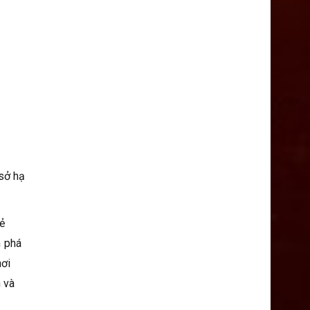
 sở hạ
vẻ
m phá
nơi
 và