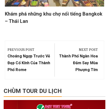
Khám phá những khu chợ nổi tiếng Bangkok
– Thái Lan
Điều
hướng
PREVIOUS POST
NEXT POST
bài
Previous
Next
Choáng Ngợp Trước Vẻ
Thành Phố Ngàn Hoa
viết
Post:
Post:
Đẹp Cổ Kính Của Thành
Đắm Say Mùa
Phố Rome
Phượng Tím
CHÙM TOUR DU LỊCH