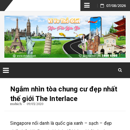
Skip
07/08/2026
to
content
Skip
to
Ngắm nhìn tòa chung cư đẹp nhất
content
thế giới The Interlace
msbich
09/03/2020
Singapore nổi danh là quốc gia xanh – sạch – đẹp