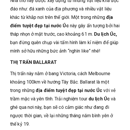
Nhà thờ này được xây dựng từ những vật liệu khá độc
đáo như: đá xanh của địa phương và nhiều vật liệu
khác từ khắp nơi trên thế giới. Một trong những
địa
điểm tuyệt đẹp tại nước Úc
này gây ấn tượng bởi hai
tháp nhọn ở mặt trước, cao khoảng 61 m.
Du lịch Úc,
bạn đừng quên chụp vài tấm hình làm kỉ niệm để giúp
mình sở hữu những bức ảnh “nghìn like” nhé!
THỊ TRẤN BALLARAT
Thị trấn này nằm ở bang Victoria, cách Melbourne
khoảng 100km về hướng Tây Bắc. Ballarat là một
trong những
địa điểm tuyệt đẹp tại nước Úc
với vẻ
trầm mặc và yên tĩnh. Trải nghiệm tour
du lịch Úc
và
ghé qua nơi này, bạn sẽ có cảm giác như đang đi
ngược thời gian, về lại những tháng năm bình yên ở
thế kỷ 19.