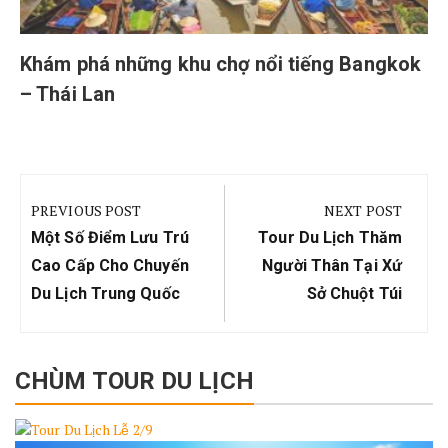
Khám phá những khu chợ nổi tiếng Bangkok
– Thái Lan
Điều
hướng
PREVIOUS POST
NEXT POST
bài
Previous
Next
Một Số Điểm Lưu Trú
Tour Du Lịch Thăm
viết
Post:
Post:
Cao Cấp Cho Chuyến
Người Thân Tại Xứ
Du Lịch Trung Quốc
Sở Chuột Túi
CHÙM TOUR DU LỊCH