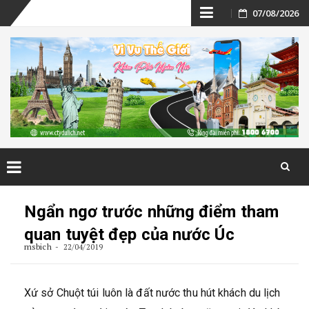
Skip
07/08/2026
to
content
Skip
to
Ngẩn ngơ trước những điểm tham
content
quan tuyệt đẹp của nước Úc
msbich
22/04/2019
Xứ sở Chuột túi luôn là đất nước thu hút khách du lịch