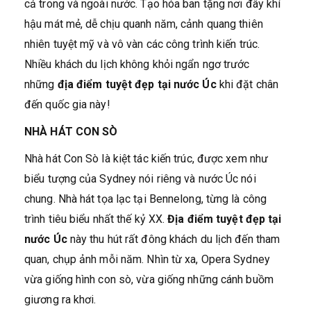
cả trong và ngoài nước. Tạo hóa ban tặng nơi đây khí
hậu mát mẻ, dễ chịu quanh năm, cảnh quang thiên
nhiên tuyệt mỹ và vô vàn các công trình kiến trúc.
Nhiều khách du lịch không khỏi ngẩn ngơ trước
những
địa điểm tuyệt đẹp tại nước Úc
khi đặt chân
đến quốc gia này!
NHÀ HÁT CON SÒ
Nhà hát Con Sò là kiệt tác kiến trúc, được xem như
biểu tượng của Sydney nói riêng và nước Úc nói
chung. Nhà hát tọa lạc tại Bennelong, từng là công
trình tiêu biểu nhất thế kỷ XX.
Địa điểm tuyệt đẹp tại
nước Úc
này thu hút rất đông khách du lịch đến tham
quan, chụp ảnh mỗi năm. Nhìn từ xa, Opera Sydney
vừa giống hình con sò, vừa giống những cánh buồm
giương ra khơi.