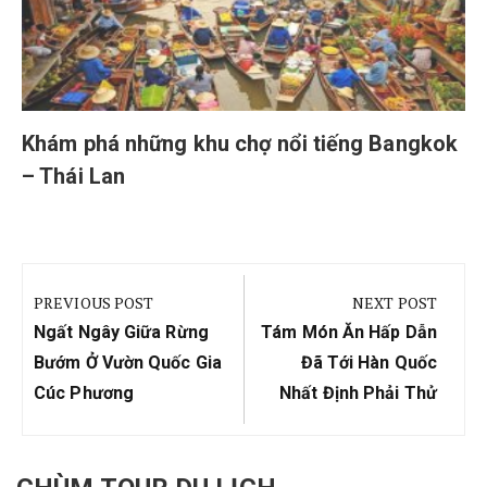
Khám phá những khu chợ nổi tiếng Bangkok
– Thái Lan
Điều
hướng
PREVIOUS POST
NEXT POST
bài
Previous
Next
Ngất Ngây Giữa Rừng
Tám Món Ăn Hấp Dẫn
viết
Post:
Post:
Bướm Ở Vườn Quốc Gia
Đã Tới Hàn Quốc
Cúc Phương
Nhất Định Phải Thử