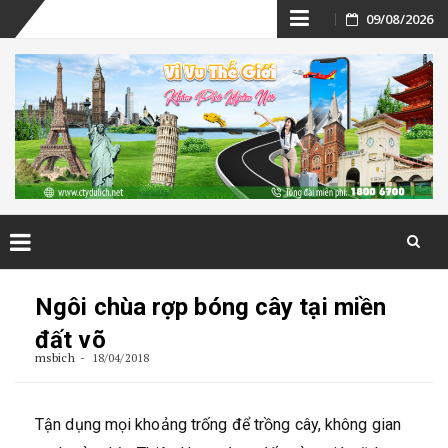
Skip
09/08/2026
to
content
Skip
to
Ngôi chùa rợp bóng cây tại miền
content
đất võ
msbich
18/04/2018
Tận dụng mọi khoảng trống để trồng cây, không gian