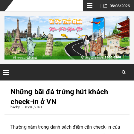
Skip
08/08/2026
to
content
Skip
to
Những bãi đá trứng hút khách
content
check-in ở VN
baoky
03/05/2021
Thường nằm trong danh sách điểm cần check-in của