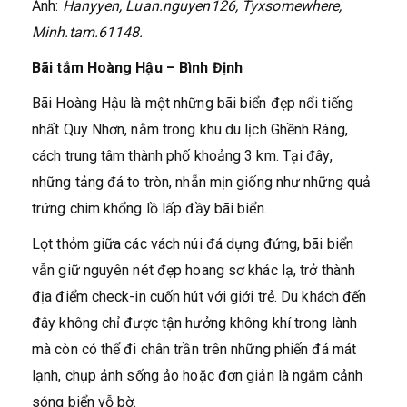
Ảnh:
Hanyyen, Luan.nguyen126, Tyxsomewhere,
Minh.tam.61148.
Bãi tắm Hoàng Hậu – Bình Định
Bãi Hoàng Hậu là một những bãi biển đẹp nổi tiếng
nhất Quy Nhơn, nằm trong khu du lịch Ghềnh Ráng,
cách trung tâm thành phố khoảng 3 km. Tại đây,
những tảng đá to tròn, nhẵn mịn giống như những quả
trứng chim khổng lồ lấp đầy bãi biển.
Lọt thỏm giữa các vách núi đá dựng đứng, bãi biển
vẫn giữ nguyên nét đẹp hoang sơ khác lạ, trở thành
địa điểm check-in cuốn hút với giới trẻ. Du khách đến
đây không chỉ được tận hưởng không khí trong lành
mà còn có thể đi chân trần trên những phiến đá mát
lạnh, chụp ảnh sống ảo hoặc đơn giản là ngắm cảnh
sóng biển vỗ bờ.