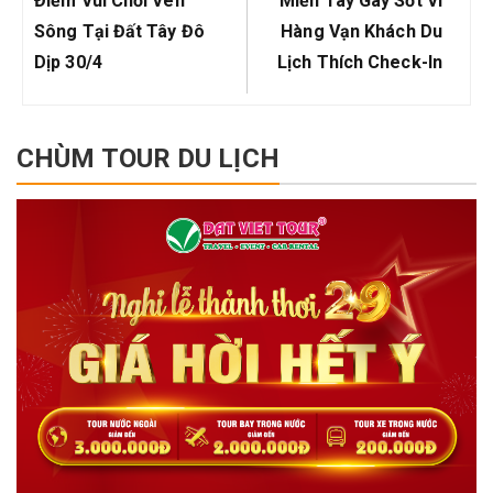
viết
Điểm Vui Chơi Ven
Miền Tây Gây Sốt Vì
Sông Tại Đất Tây Đô
Hàng Vạn Khách Du
Dịp 30/4
Lịch Thích Check-In
CHÙM TOUR DU LỊCH