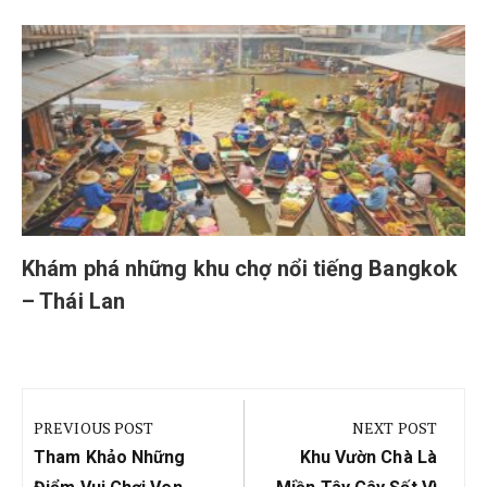
Khám phá những khu chợ nổi tiếng Bangkok
– Thái Lan
Điều
hướng
PREVIOUS POST
NEXT POST
bài
Previous
Next
Tham Khảo Những
Khu Vườn Chà Là
Post:
Post: