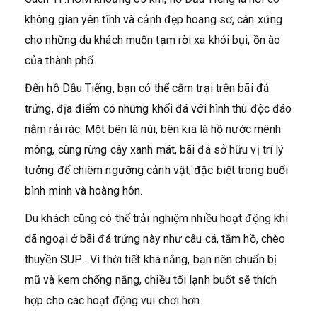
không gian yên tĩnh và cảnh đẹp hoang sơ, cân xứng
cho những du khách muốn tạm rời xa khói bụi, ồn ào
của thành phố.
Đến hồ Dầu Tiếng, bạn có thể cắm trại trên bãi đá
trứng, địa điểm có những khối đá với hình thù độc đáo
nằm rải rác. Một bên là núi, bên kia là hồ nước mênh
mông, cùng rừng cây xanh mát, bãi đá sở hữu vị trí lý
tưởng để chiêm ngưỡng cảnh vật, đặc biệt trong buổi
bình minh và hoàng hôn.
Du khách cũng có thể trải nghiệm nhiều hoạt động khi
dã ngoại ở bãi đá trứng này như câu cá, tắm hồ, chèo
thuyền SUP… Vì thời tiết khá nắng, bạn nên chuẩn bị
mũ và kem chống nắng, chiều tối lạnh buốt sẽ thích
hợp cho các hoạt động vui chơi hơn.