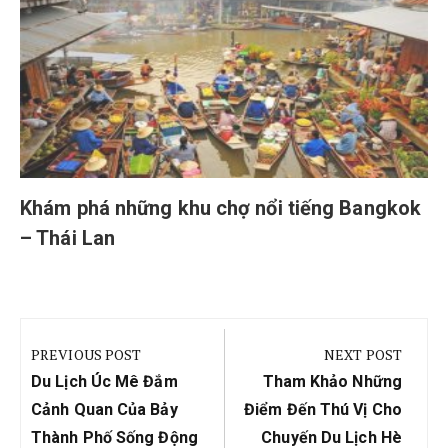
Khám phá những khu chợ nổi tiếng Bangkok
– Thái Lan
Điều
hướng
PREVIOUS POST
NEXT POST
bài
Previous
Next
Du Lịch Úc Mê Đắm
Tham Khảo Những
viết
Post:
Post:
Cảnh Quan Của Bảy
Điểm Đến Thú Vị Cho
Thành Phố Sống Động
Chuyến Du Lịch Hè