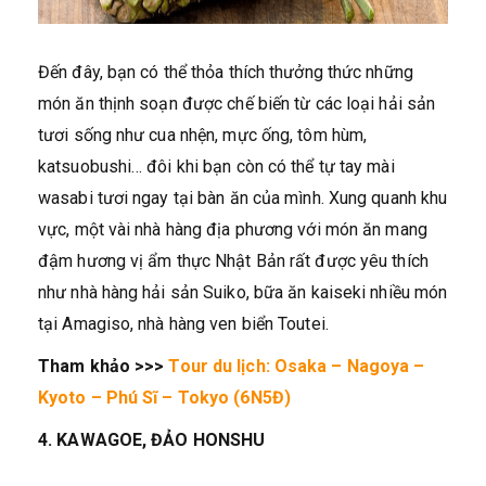
Đến đây, bạn có thể thỏa thích thưởng thức những
món ăn thịnh soạn được chế biến từ các loại hải sản
tươi sống như cua nhện, mực ống, tôm hùm,
katsuobushi… đôi khi bạn còn có thể tự tay mài
wasabi tươi ngay tại bàn ăn của mình. Xung quanh khu
vực, một vài nhà hàng địa phương với món ăn mang
đậm hương vị ẩm thực Nhật Bản rất được yêu thích
như nhà hàng hải sản Suiko, bữa ăn kaiseki nhiều món
tại Amagiso, nhà hàng ven biển Toutei.
Tham khảo >>>
Tour du lịch: Osaka – Nagoya –
Kyoto – Phú Sĩ – Tokyo (6N5Đ)
4. KAWAGOE, ĐẢO HONSHU