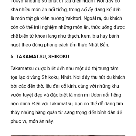
Tokyo khoảng 30 phút đi tàu điện ngầm. Nơi đây có
khá nhiều món ăn nổi tiếng, trong số ấy đáng kể đến
là món thịt gà xiên nướng Yakitori. Ngoài ra, du khách
còn có thể trải nghiệm những món ăn, thức uống được
chế biến từ khoai lang như thạch, kem, bia hay bánh
ngọt theo đúng phong cách ẩm thực Nhật Bản.
5. TAKAMATSU, SHIKOKU
Takamatsu được biết đến như một đô thị trung tâm
tọa lạc ở vùng Shikoku, Nhật. Nơi đây thu hút du khách
bởi các đền thờ, lâu đài cổ kính, cùng với những khu
vườn tuyệt đẹp và đặc biệt là món mì Udon nổi tiếng
nức danh. Đến với Takamatsu, bạn có thể dễ dàng tìm
thấy những hàng quán từ sang trọng đến bình dân để
phục vụ món ăn này.