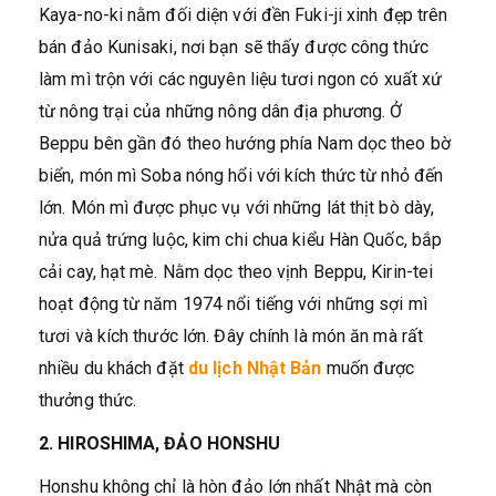
Kaya-no-ki nằm đối diện với đền Fuki-ji xinh đẹp trên
bán đảo Kunisaki, nơi bạn sẽ thấy được công thức
làm mì trộn với các nguyên liệu tươi ngon có xuất xứ
từ nông trại của những nông dân địa phương. Ở
Beppu bên gần đó theo hướng phía Nam dọc theo bờ
biển, món mì Soba nóng hổi với kích thức từ nhỏ đến
lớn. Món mì được phục vụ với những lát thịt bò dày,
nửa quả trứng luộc, kim chi chua kiểu Hàn Quốc, bắp
cải cay, hạt mè. Nằm dọc theo vịnh Beppu, Kirin-tei
hoạt động từ năm 1974 nổi tiếng với những sợi mì
tươi và kích thước lớn. Đây chính là món ăn mà rất
nhiều du khách đặt
du lịch Nhật Bản
muốn được
thưởng thức.
2. HIROSHIMA, ĐẢO HONSHU
Honshu không chỉ là hòn đảo lớn nhất Nhật mà còn