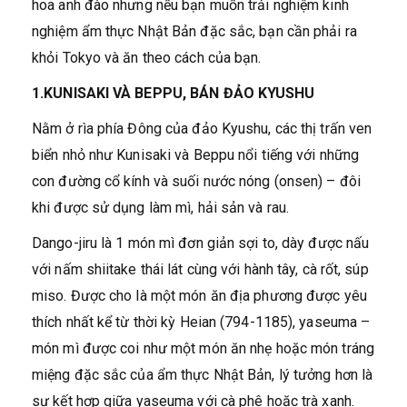
hoa anh đào nhưng nếu bạn muốn trải nghiệm kinh
nghiệm ẩm thực Nhật Bản đặc sắc, bạn cần phải ra
khỏi Tokyo và ăn theo cách của bạn.
1.KUNISAKI VÀ BEPPU, BÁN ĐẢO KYUSHU
Nằm ở rìa phía Đông của đảo Kyushu, các thị trấn ven
biển nhỏ như Kunisaki và Beppu nổi tiếng với những
con đường cổ kính và suối nước nóng (onsen) – đôi
khi được sử dụng làm mì, hải sản và rau.
Dango-jiru là 1 món mì đơn giản sợi to, dày được nấu
với nấm shiitake thái lát cùng với hành tây, cà rốt, súp
miso. Được cho là một món ăn địa phương được yêu
thích nhất kể từ thời kỳ Heian (794-1185), yaseuma –
món mì được coi như một món ăn nhẹ hoặc món tráng
miệng đặc sắc của ẩm thực Nhật Bản, lý tưởng hơn là
sự kết hợp giữa yaseuma với cà phê hoặc trà xanh.