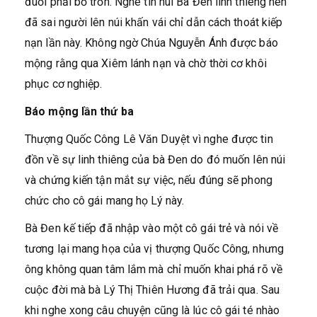
đuổi phải bỏ trốn. Nghe tin núi Bà Đen linh thiêng nên
đã sai người lên núi khấn vái chỉ dẫn cách thoát kiếp
nạn lần này. Không ngờ Chúa Nguyễn Ánh được báo
mộng rằng qua Xiêm lánh nạn và chờ thời cơ khôi
phục cơ nghiệp.
Báo mộng lần thứ ba
Thượng Quốc Công Lê Văn Duyệt vì nghe được tin
đồn về sự linh thiêng của bà Đen do đó muốn lên núi
và chứng kiến tận mắt sự việc, nếu đúng sẽ phong
chức cho cô gái mang họ Lý này.
Bà Đen kế tiếp đã nhập vào một cô gái trẻ và nói về
tương lại mang họa của vị thượng Quốc Công, nhưng
ông không quan tâm lắm mà chỉ muốn khai phá rõ về
cuộc đời mà bà Lý Thị Thiên Hương đã trải qua. Sau
khi nghe xong câu chuyện cũng là lúc cô gái té nhào