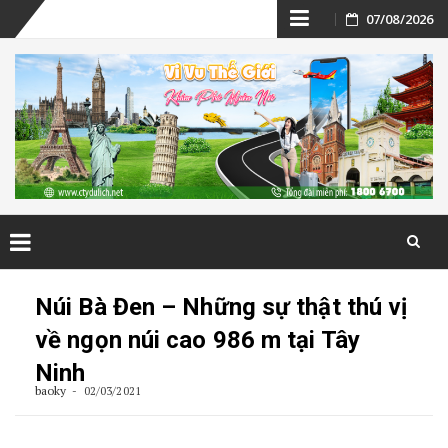
Skip
07/08/2026
to
content
Skip
to
Núi Bà Đen – Những sự thật thú vị
content
về ngọn núi cao 986 m tại Tây
Ninh
baoky
02/03/2021