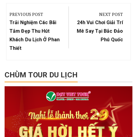
Điều
hướng
PREVIOUS POST
NEXT POST
bài
Previous
Next
Trải Nghiệm Các Bãi
24h Vui Chơi Giải Trí
viết
Post:
Post:
Tắm Đẹp Thu Hút
Mê Say Tại Bắc Đảo
Khách Du Lịch Ở Phan
Phú Quốc
Thiết
CHÙM TOUR DU LỊCH