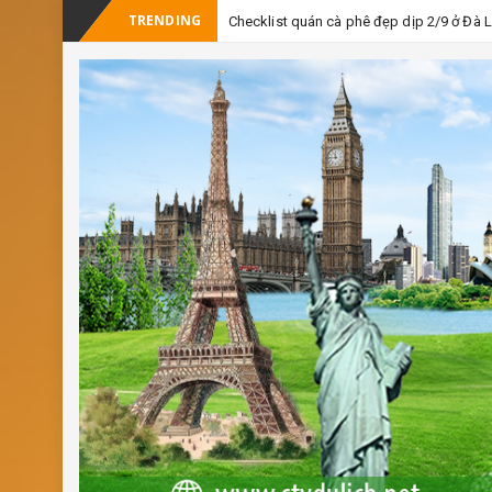
TRENDING
Checklist quán cà phê đẹp dịp 2/9 ở Đà 