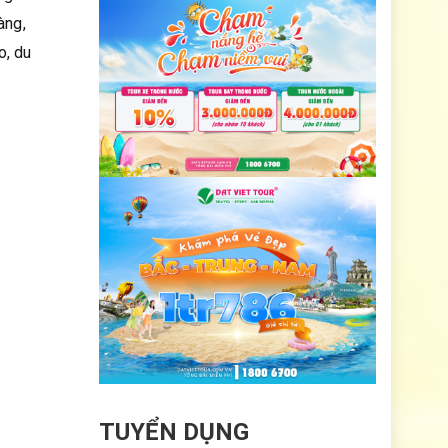
àng,
o, du
TUYỂN DỤNG