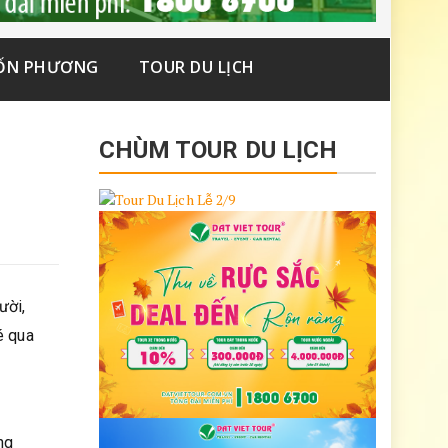
ỐN PHƯƠNG
TOUR DU LỊCH
CHÙM TOUR DU LỊCH
ười,
é qua
ng