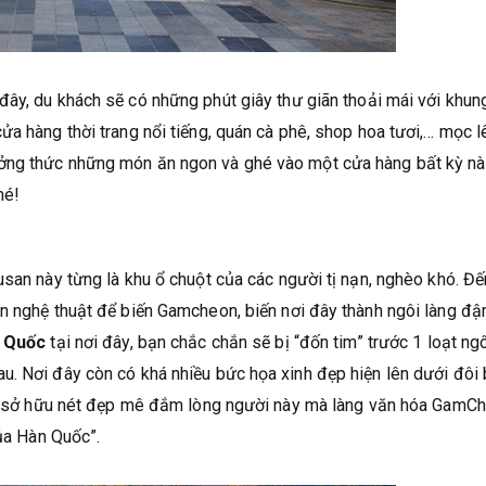
đây, du khách sẽ có những phút giây thư giãn thoải mái với khun
ửa hàng thời trang nổi tiếng, quán cà phê, shop hoa tươi,… mọc l
ởng thức những món ăn ngon và ghé vào một cửa hàng bất kỳ nà
hé!
usan này từng là khu ổ chuột của các người tị nạn, nghèo khó. Đế
án nghệ thuật để biến Gamcheon, biến nơi đây thành ngôi làng đ
n Quốc
tại nơi đây, bạn chắc chắn sẽ bị “đốn tim” trước 1 loạt ng
u. Nơi đây còn có khá nhiều bức họa xinh đẹp hiện lên dưới đôi
 vì sở hữu nét đẹp mê đắm lòng người này mà làng văn hóa GamC
của Hàn Quốc”.