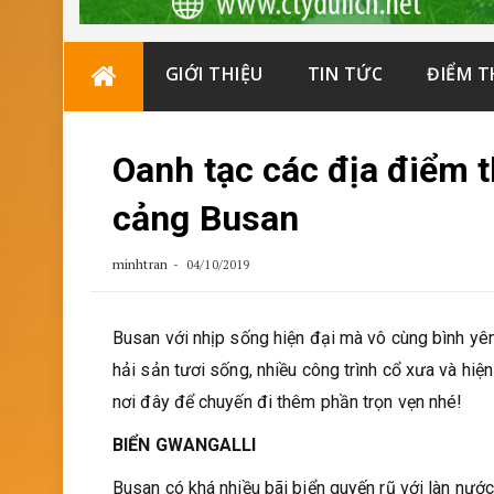
Skip
GIỚI THIỆU
TIN TỨC
ĐIỂM 
to
content
Oanh tạc các địa điểm 
cảng Busan
minhtran
04/10/2019
Busan với nhịp sống hiện đại mà vô cùng bình yê
hải sản tươi sống, nhiều công trình cổ xưa và hiệ
nơi đây để chuyến đi thêm phần trọn vẹn nhé!
BIỂN GWANGALLI
Busan có khá nhiều bãi biển quyến rũ với làn nước