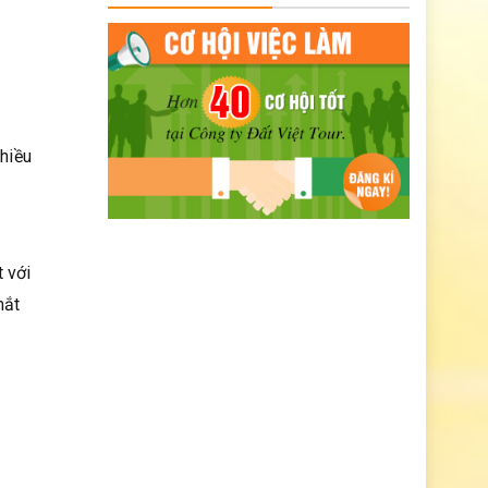
nhiều
t với
mắt