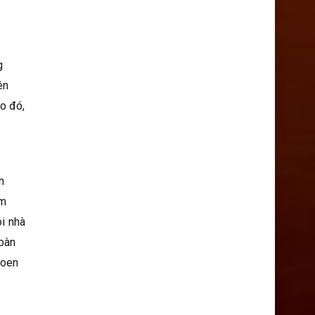
g
ên
o đó,
n
ậm
ôi nhà
 bàn
hoen