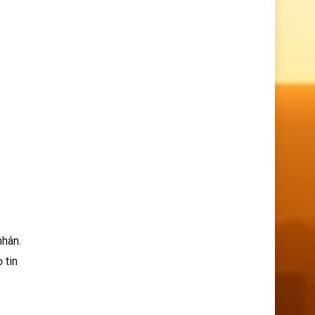
nhân.
 tin