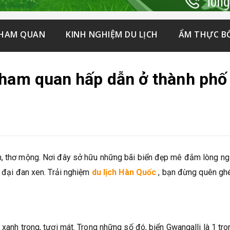
THAM QUAN
KINH NGHIỆM DU LỊCH
ẨM THỰC B
tham quan hấp dẫn ở thành phố
n, thơ mộng. Nơi đây sở hữu những bãi biển đẹp mê đắm lòng ng
n đại đan xen. Trải nghiệm
du lịch Hàn Quốc
, bạn đừng quên gh
 xanh trong, tươi mát. Trong những số đó, biển Gwangalli là 1 tro