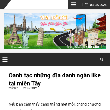
Skip
09/08/2026
to
content
Skip
to
Oanh tạc những địa danh ngàn like
content
tại miền Tây
msbich
29/03/2019
Nếu bạn cảm thấy căng thẳng mệt mỏi, cháng chường