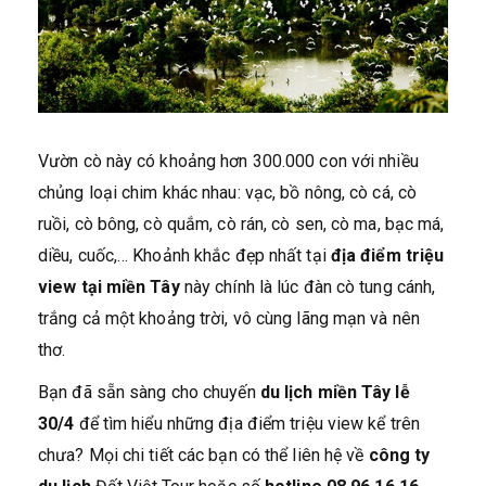
Vườn cò này có khoảng hơn 300.000 con với nhiều
chủng loại chim khác nhau: vạc, bồ nông, cò cá, cò
ruồi, cò bông, cò quắm, cò rán, cò sen, cò ma, bạc má,
diều, cuốc,… Khoảnh khắc đẹp nhất tại
địa điểm triệu
view tại miền Tây
này chính là lúc đàn cò tung cánh,
trắng cả một khoảng trời, vô cùng lãng mạn và nên
thơ.
Bạn đã sẵn sàng cho chuyến
du lịch miền Tây lễ
30/4
để tìm hiểu những địa điểm triệu view kể trên
chưa? Mọi chi tiết các bạn có thể liên hệ về
công ty