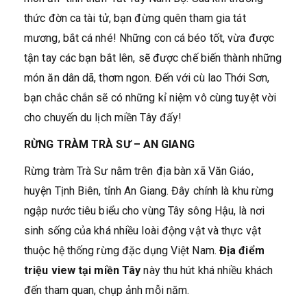
thức đờn ca tài tử, bạn đừng quên tham gia tát
mương, bắt cá nhé! Những con cá béo tốt, vừa được
tận tay các bạn bắt lên, sẽ được chế biến thành những
món ăn dân dã, thơm ngon. Đến với cù lao Thới Sơn,
bạn chắc chắn sẽ có những kỉ niệm vô cùng tuyệt vời
cho chuyến du lịch miền Tây đấy!
RỪNG TRÀM TRÀ SƯ – AN GIANG
Rừng tràm Trà Sư nằm trên địa bàn xã Văn Giáo,
huyện Tịnh Biên, tỉnh An Giang. Đây chính là khu rừng
ngập nước tiêu biểu cho vùng Tây sông Hậu, là nơi
sinh sống của khá nhiều loài động vật và thực vật
thuộc hệ thống rừng đặc dụng Việt Nam.
Địa điểm
triệu view tại miền Tây
này thu hút khá nhiều khách
đến tham quan, chụp ảnh mỗi năm.