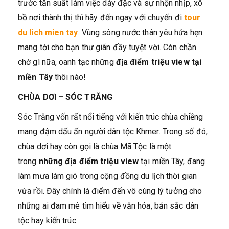
trước tần suất làm việc dày đặc và sự nhộn nhịp, xô
bồ nơi thành thị thì hãy đến ngay với chuyến đi
tour
du lich mien tay
. Vùng sông nước thân yêu hứa hẹn
mang tới cho bạn thư giãn đầy tuyệt vời. Còn chần
chờ gì nữa, oanh tạc những
địa điểm triệu view tại
miền Tây
thôi nào!
CHÙA DƠI – SÓC TRĂNG
Sóc Trăng vốn rất nổi tiếng với kiến trúc chùa chiềng
mang đậm dấu ấn người dân tộc Khmer. Trong số đó,
chùa dơi hay còn gọi là chùa Mã Tộc là một
trong
những địa điểm triệu view
tại miền Tây, đang
làm mưa làm gió trong cộng đồng du lịch thời gian
vừa rồi. Đây chính là điểm đến vô cùng lý tưởng cho
những ai đam mê tìm hiểu về văn hóa, bản sắc dân
tộc hay kiến trúc.