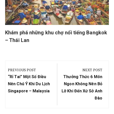
Khám phá những khu chợ nổi tiếng Bangkok
– Thái Lan
Điều
hướng
PREVIOUS POST
NEXT POST
bài
Previous
Next
“Rỉ Tai” Một Số Điều
Thưởng Thức 6 Món
viết
Post:
Post:
Nên Chú Ý Khi Du Lịch
Ngon Không Nên Bỏ
Singapore – Malaysia
Lỡ Khi Đến Xứ Sở Anh
Đào